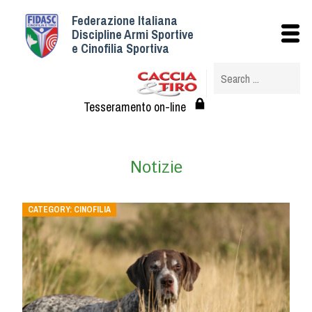
Federazione Italiana
Istituzionale
Discipline Armi Sportive
e Cinofilia Sportiva
Storia
Struttura
Albo Veterinari federali
Tesseramento on-line
Assemblee
Tesseramento e Affiliazioni
Notizie
Statuto e Regolamenti
Circolari
Federazione Trasparente
CATEGORY:
CINOFILIA
Assicurazione
Convenzioni
Società
Tesserati