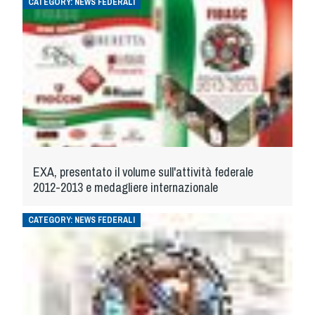
CATEGORY:
NEWS FEDERALI
Tiro a Palla
Tiro con l'arco da caccia
Field Target
Paintball
Softair
EXA, presentato il volume sull'attività federale
2012-2013 e medagliere internazionale
Cinofilia Sportiva
CATEGORY:
NEWS FEDERALI
Agility
DiscDog
Dog Balance
Dog Trail