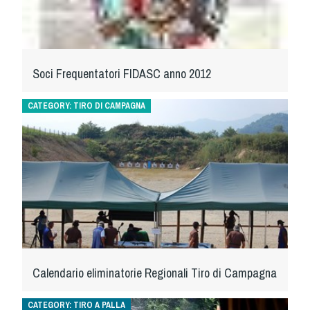
Dog Triathlon
Hoopers
Mantrailing
Nosework
Soci Frequentatori FIDASC anno 2012
Obedience
CATEGORY:
TIRO DI CAMPAGNA
Rally Obedience
Retriever Sport
Ricerca Tartufo
Sheepdog
Sport acquatici
Treibball
Ipo Delta
Freestyle
Calendario eliminatorie Regionali Tiro di Campagna
Protezione civile Sportiva
CATEGORY:
TIRO A PALLA