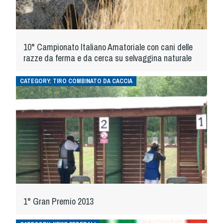
Albo Fornitori
Referenti e gruppi di lavoro regionali
Scuole Federali
Tecnici
10° Campionato Italiano Amatoriale con cani delle
razze da ferma e da cerca su selvaggina naturale
Direttori di Gara
Formazione
CATEGORY:
TIRO COMBINATO DA CACCIA
Calendario Manifestazioni
Organi di Giustizia - Dispositivi
Modelli e moduli
Albo Atleti Cinofili
Guida Locandine Ufficiali
Tiro di Campagna
1° Gran Premio 2013
English e Training Sporting