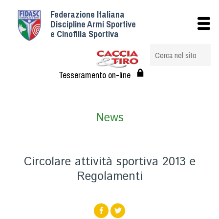
Federazione Italiana
Istituzionale
Discipline Armi Sportive
e Cinofilia Sportiva
Storia
Struttura
Albo Veterinari federali
Tesseramento on-line
Assemblee
Tesseramento e Affiliazioni
News
Statuto e Regolamenti
Circolari
Federazione Trasparente
Circolare attività sportiva 2013 e
Assicurazione
Regolamenti
Convenzioni
Società
Tesserati