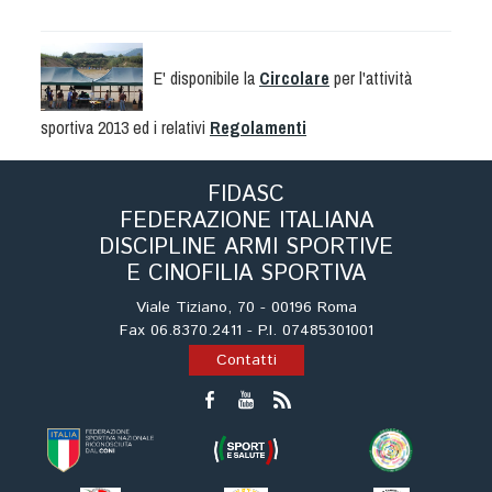
Albo Fornitori
Referenti e gruppi di lavoro regionali
Scuole Federali
E' disponibile la
Circolare
per l'attività
Tecnici
sportiva 2013 ed i relativi
Regolamenti
Direttori di Gara
Formazione
FIDASC
Calendario Manifestazioni
FEDERAZIONE ITALIANA
Organi di Giustizia - Dispositivi
DISCIPLINE ARMI SPORTIVE
Modelli e moduli
E CINOFILIA SPORTIVA
Albo Atleti Cinofili
Viale Tiziano, 70 - 00196 Roma
Fax 06.8370.2411 - P.I. 07485301001
Guida Locandine Ufficiali
Contatti
Tiro di Campagna
English e Training Sporting