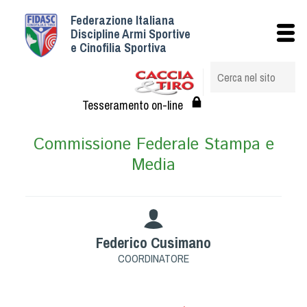
Federazione Italiana
Istituzionale
Discipline Armi Sportive
e Cinofilia Sportiva
Storia
Struttura
Albo Veterinari federali
Tesseramento on-line
Assemblee
Commissione Federale Stampa e
Tesseramento e Affiliazioni
Media
Statuto e Regolamenti
Circolari
Federazione Trasparente
Assicurazione
Federico Cusimano
Convenzioni
COORDINATORE
Società
Tesserati