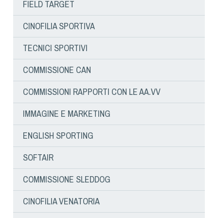
FIELD TARGET
Dog Triathlon
Hoopers
CINOFILIA SPORTIVA
Mantrailing
TECNICI SPORTIVI
Nosework
Obedience
COMMISSIONE CAN
Rally Obedience
COMMISSIONI RAPPORTI CON LE AA.VV
Retriever Sport
Ricerca Tartufo
IMMAGINE E MARKETING
Sheepdog
ENGLISH SPORTING
Sport acquatici
Treibball
SOFTAIR
Ipo Delta
COMMISSIONE SLEDDOG
Freestyle
Protezione civile Sportiva
CINOFILIA VENATORIA