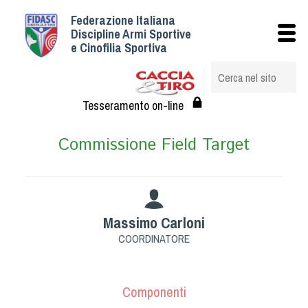
Federazione Italiana
Istituzionale
Discipline Armi Sportive
e Cinofilia Sportiva
Storia
Struttura
Albo Veterinari federali
Tesseramento on-line
Assemblee
Commissione Field Target
Tesseramento e Affiliazioni
Statuto e Regolamenti
Circolari
Federazione Trasparente
Massimo Carloni
Assicurazione
COORDINATORE
Convenzioni
Società
Tesserati
Componenti