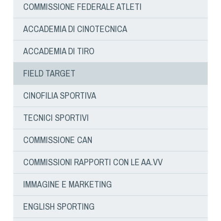
Dog Triathlon
COMMISSIONE FEDERALE ATLETI
Hoopers
ACCADEMIA DI CINOTECNICA
Mantrailing
Nosework
ACCADEMIA DI TIRO
Obedience
FIELD TARGET
Rally Obedience
Retriever Sport
CINOFILIA SPORTIVA
Ricerca Tartufo
TECNICI SPORTIVI
Sheepdog
Sport acquatici
COMMISSIONE CAN
Treibball
COMMISSIONI RAPPORTI CON LE AA.VV
Ipo Delta
Freestyle
IMMAGINE E MARKETING
Protezione civile Sportiva
ENGLISH SPORTING