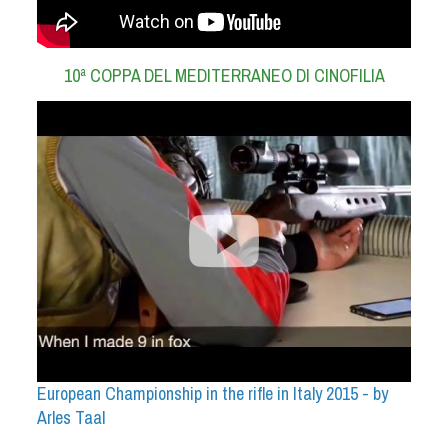
Albo Fornitori
Referenti e gruppi di lavoro regionali
Scuole Federali
10ª COPPA DEL MEDITERRANEO DI CINOFILIA
Tecnici
Direttori di Gara
Formazione
Calendario Manifestazioni
Organi di Giustizia - Dispositivi
Modelli e moduli
Albo Atleti Cinofili
Guida Locandine Ufficiali
Tiro di Campagna
European Championship in the rifle in Italy 2015 - by
English e Training Sporting
Arles Taal