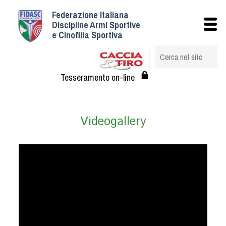
Federazione Italiana
Istituzionale
Discipline Armi Sportive
e Cinofilia Sportiva
Storia
Struttura
Albo Veterinari federali
Tesseramento on-line
Assemblee
Tesseramento e Affiliazioni
Videogallery
Statuto e Regolamenti
Circolari
Federazione Trasparente
Assicurazione
Convenzioni
Società
Tesserati