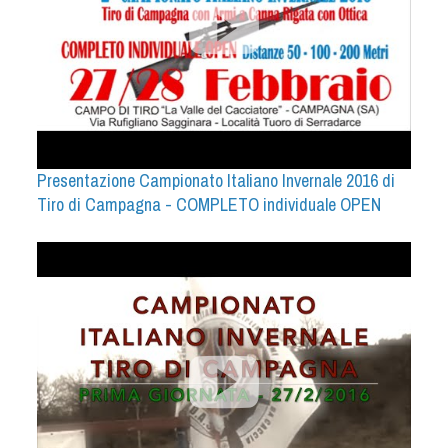
Dog Triathlon
Hoopers
Mantrailing
Nosework
Obedience
Rally Obedience
Presentazione Campionato Italiano Invernale 2016 di
Retriever Sport
Tiro di Campagna - COMPLETO individuale OPEN
Ricerca Tartufo
Sheepdog
Sport acquatici
Treibball
Ipo Delta
Freestyle
Protezione civile Sportiva