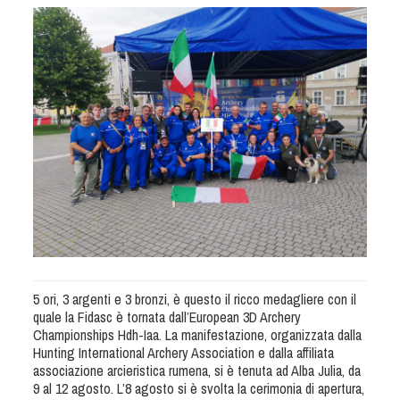
Albo Fornitori
Referenti e gruppi di lavoro regionali
Scuole Federali
Tecnici
Direttori di Gara
Formazione
Calendario Manifestazioni
Organi di Giustizia - Dispositivi
Modelli e moduli
Albo Atleti Cinofili
Guida Locandine Ufficiali
5 ori, 3 argenti e 3 bronzi, è questo il ricco medagliere con il
Tiro di Campagna
quale la Fidasc è tornata dall’European 3D Archery
Championships Hdh-Iaa. La manifestazione, organizzata dalla
Hunting International Archery Association e dalla affiliata
English e Training Sporting
associazione arcieristica rumena, si è tenuta ad Alba Julia, da
9 al 12 agosto. L’8 agosto si è svolta la cerimonia di apertura,