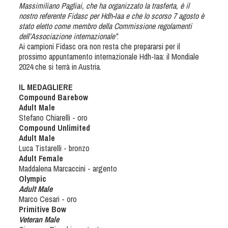
Cinofilia Venatoria
Massimiliano Pagliai, che ha organizzato la trasferta, è il
nostro referente Fidasc per Hdh-Iaa e che lo scorso 7 agosto è
stato eletto come membro della Commissione regolamenti
Sleddog
dell’Associazione internazionale”
.
Ai campioni Fidasc ora non resta che prepararsi per il
prossimo appuntamento internazionale Hdh-Iaa: il Mondiale
2024 che si terrà in Austria.
IL MEDAGLIERE
Compound Barebow
Adult Male
Stefano Chiarelli - oro
Compound Unlimited
Adult Male
Luca Tistarelli - bronzo
Adult Female
Maddalena Marcaccini - argento
Olympic
Adult Male
Marco Cesari - oro
Primitive Bow
Veteran Male