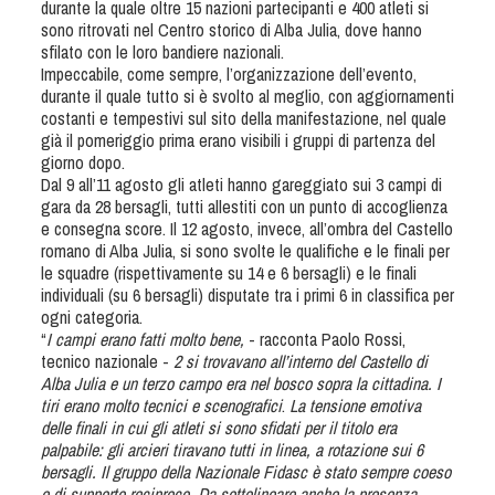
durante la quale oltre 15 nazioni partecipanti e 400 atleti si
Tiro a Palla
sono ritrovati nel Centro storico di Alba Julia, dove hanno
sfilato con le loro bandiere nazionali.
Impeccabile, come sempre, l’organizzazione dell’evento,
Tiro con l'arco da caccia
durante il quale tutto si è svolto al meglio, con aggiornamenti
costanti e tempestivi sul sito della manifestazione, nel quale
Field Target
già il pomeriggio prima erano visibili i gruppi di partenza del
giorno dopo.
Dal 9 all’11 agosto gli atleti hanno gareggiato sui 3 campi di
Paintball
gara da 28 bersagli, tutti allestiti con un punto di accoglienza
e consegna score. Il 12 agosto, invece, all’ombra del Castello
romano di Alba Julia, si sono svolte le qualifiche e le finali per
Softair
le squadre (rispettivamente su 14 e 6 bersagli) e le finali
individuali (su 6 bersagli) disputate tra i primi 6 in classifica per
ogni categoria.
Cinofilia Sportiva
“
I campi erano fatti molto bene,
- racconta Paolo Rossi,
tecnico nazionale -
2 si trovavano all’interno del Castello di
Agility
Alba Julia e un terzo campo era nel bosco sopra la cittadina. I
tiri erano molto tecnici e scenografici
.
La tensione emotiva
DiscDog
delle finali in cui gli atleti si sono sfidati per il titolo era
Dog Balance
palpabile: gli arcieri tiravano tutti in linea, a rotazione sui 6
bersagli. Il gruppo della Nazionale Fidasc è stato sempre coeso
Dog Trail
e di supporto reciproco. Da sottolineare anche la presenza