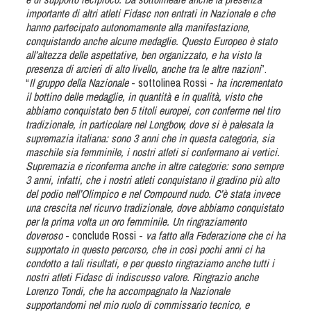
Dog Triathlon
importante di altri atleti Fidasc non entrati in Nazionale e che
hanno partecipato autonomamente alla manifestazione,
Hoopers
conquistando anche alcune medaglie. Questo Europeo è stato
Mantrailing
all’altezza delle aspettative, ben organizzato, e ha visto la
presenza di arcieri di alto livello, anche tra le altre nazioni
”.
Nosework
“
Il gruppo della Nazionale
- sottolinea Rossi -
ha incrementato
Obedience
il bottino delle medaglie, in quantità e in qualità, visto che
abbiamo conquistato ben 5 titoli europei, con conferme nel tiro
Rally Obedience
tradizionale, in particolare nel Longbow, dove si è palesata la
Retriever Sport
supremazia italiana: sono 3 anni che in questa categoria, sia
maschile sia femminile, i nostri atleti si confermano ai vertici.
Ricerca Tartufo
Supremazia e riconferma anche in altre categorie: sono sempre
Sheepdog
3 anni, infatti, che i nostri atleti conquistano il gradino più alto
del podio nell’Olimpico e nel Compound nudo. C’è stata invece
Sport acquatici
una crescita nel ricurvo tradizionale, dove abbiamo conquistato
Treibball
per la prima volta un oro femminile. Un ringraziamento
doveroso
- conclude Rossi -
va fatto alla Federazione che ci ha
Ipo Delta
supportato in questo percorso, che in così pochi anni ci ha
Freestyle
condotto a tali risultati, e per questo ringraziamo anche tutti i
nostri atleti Fidasc di indiscusso valore. Ringrazio anche
Protezione civile Sportiva
Lorenzo Tondi, che ha accompagnato la Nazionale
supportandomi nel mio ruolo di commissario tecnico, e