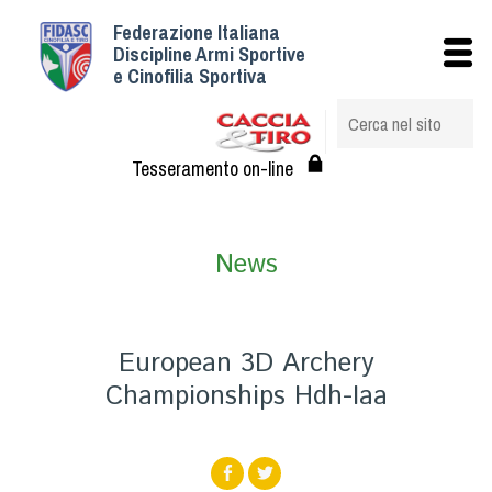
Federazione Italiana
Istituzionale
Discipline Armi Sportive
e Cinofilia Sportiva
Storia
Struttura
Albo Veterinari federali
Tesseramento on-line
Assemblee
Tesseramento e Affiliazioni
News
Statuto e Regolamenti
Circolari
Federazione Trasparente
European 3D Archery
Assicurazione
Championships Hdh-Iaa
Convenzioni
Società
Tesserati