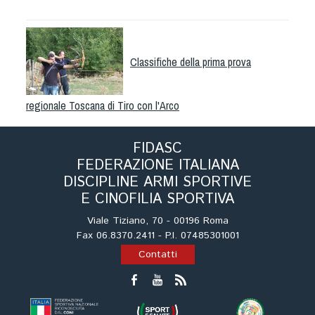
Albo Fornitori
Referenti e gruppi di lavoro regionali
Scuole Federali
Classifiche della prima prova
Tecnici
Direttori di Gara
regionale Toscana di Tiro con l'Arco
Formazione
Calendario Manifestazioni
FIDASC
Organi di Giustizia - Dispositivi
FEDERAZIONE ITALIANA
Modelli e moduli
DISCIPLINE ARMI SPORTIVE
Albo Atleti Cinofili
E CINOFILIA SPORTIVA
Guida Locandine Ufficiali
Viale Tiziano, 70 - 00196 Roma
Fax 06.8370.2411 - P.I. 07485301001
Tiro di Campagna
Contatti
English e Training Sporting