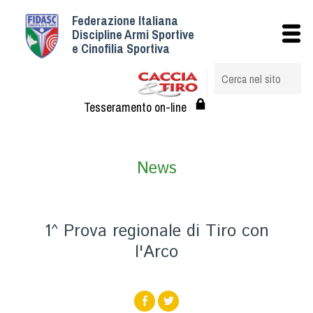
Federazione Italiana
Istituzionale
Discipline Armi Sportive
e Cinofilia Sportiva
Storia
Struttura
Albo Veterinari federali
Tesseramento on-line
Assemblee
Tesseramento e Affiliazioni
News
Statuto e Regolamenti
Circolari
Federazione Trasparente
1^ Prova regionale di Tiro con
Assicurazione
l'Arco
Convenzioni
Società
Tesserati