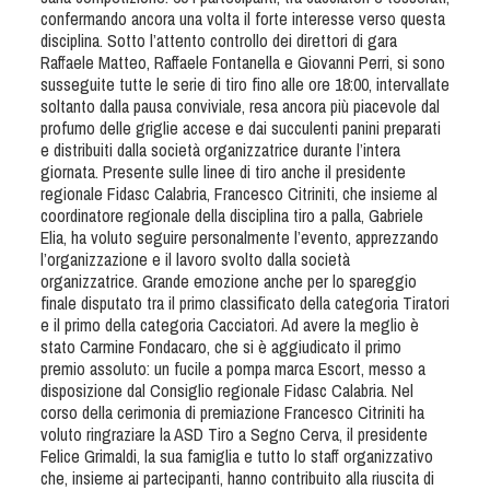
Tiro a Palla
confermando ancora una volta il forte interesse verso questa
disciplina. Sotto l’attento controllo dei direttori di gara
Raffaele Matteo, Raffaele Fontanella e Giovanni Perri, si sono
Tiro con l'arco da caccia
susseguite tutte le serie di tiro fino alle ore 18:00, intervallate
soltanto dalla pausa conviviale, resa ancora più piacevole dal
profumo delle griglie accese e dai succulenti panini preparati
Field Target
e distribuiti dalla società organizzatrice durante l’intera
giornata. Presente sulle linee di tiro anche il presidente
regionale Fidasc Calabria, Francesco Citriniti, che insieme al
Paintball
coordinatore regionale della disciplina tiro a palla, Gabriele
Elia, ha voluto seguire personalmente l’evento, apprezzando
Softair
l’organizzazione e il lavoro svolto dalla società
organizzatrice. Grande emozione anche per lo spareggio
finale disputato tra il primo classificato della categoria Tiratori
Cinofilia Sportiva
e il primo della categoria Cacciatori. Ad avere la meglio è
stato Carmine Fondacaro, che si è aggiudicato il primo
premio assoluto: un fucile a pompa marca Escort, messo a
Agility
disposizione dal Consiglio regionale Fidasc Calabria. Nel
DiscDog
corso della cerimonia di premiazione Francesco Citriniti ha
voluto ringraziare la ASD Tiro a Segno Cerva, il presidente
Dog Balance
Felice Grimaldi, la sua famiglia e tutto lo staff organizzativo
Dog Trail
che, insieme ai partecipanti, hanno contribuito alla riuscita di