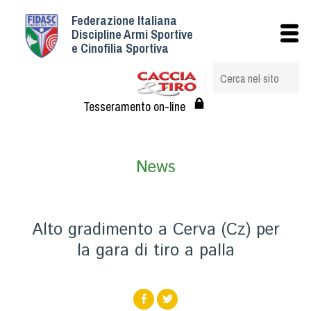
Federazione Italiana
Istituzionale
Discipline Armi Sportive
e Cinofilia Sportiva
Storia
Struttura
Albo Veterinari federali
Tesseramento on-line
Assemblee
Tesseramento e Affiliazioni
News
Statuto e Regolamenti
Circolari
Federazione Trasparente
Alto gradimento a Cerva (Cz) per
Assicurazione
la gara di tiro a palla
Convenzioni
Società
Tesserati