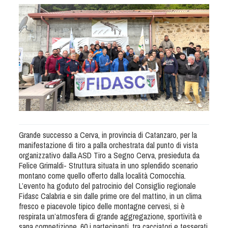
Albo Fornitori
Referenti e gruppi di lavoro regionali
Scuole Federali
Tecnici
Direttori di Gara
Formazione
Calendario Manifestazioni
Organi di Giustizia - Dispositivi
Modelli e moduli
Grande successo a Cerva, in provincia di Catanzaro, per la
Albo Atleti Cinofili
manifestazione di tiro a palla orchestrata dal punto di vista
Guida Locandine Ufficiali
organizzativo dalla ASD Tiro a Segno Cerva, presieduta da
Felice Grimaldi- Struttura situata in uno splendido scenario
montano come quello offerto dalla località Cornocchia.
Tiro di Campagna
L’evento ha goduto del patrocinio del Consiglio regionale
Fidasc Calabria e sin dalle prime ore del mattino, in un clima
fresco e piacevole tipico delle montagne cervesi, si è
English e Training Sporting
respirata un’atmosfera di grande aggregazione, sportività e
sana competizione. 60 i partecipanti, tra cacciatori e tesserati,