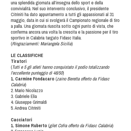
una splendida giornata all’insegna dello sport e della
Dog Triathlon
convivialità. Nel suo intervento conclusivo, il presidente
Hoopers
Citriniti ha dato appuntamento a tutti gli appassionati al 31
maggio, data in cui si svolgerà il Campionato regionale di tiro
Mantrailing
a palla. Una giornata riuscita sotto ogni punto di vista, che
Nosework
conferma ancora una volta la crescita e la passione per il tiro
sportivo in Calabria targato Fidasc Italia.
Obedience
(
Ringraziamenti: Mariangela Sicilia
)
Rally Obedience
LE CLASSIFICHE
Retriever Sport
Tiratori
Ricerca Tartufo
(
Tutti e 5 gli atleti hanno conquistato il podio totalizzando
l’eccellente punteggio di 48/50
)
Sheepdog
1. Carmine Fondacaro
(
zaino Beretta offerto da Fidasc
Sport acquatici
Calabria
)
2. Mario Nicolazzo
Treibball
3. Gabriele Elia
Ipo Delta
4. Giuseppe Grimaldi
5. Andrea Citriniti
Freestyle
Protezione civile Sportiva
Cacciatori
1. Simone Ruberto
(
gilet Cofra offerto da Fidasc Calabria
)