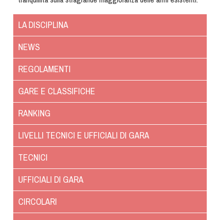
Tiro a Palla
LA DISCIPLINA
Tiro con l'arco da caccia
NEWS
Field Target
REGOLAMENTI
Paintball
GARE E CLASSIFICHE
RANKING
Softair
LIVELLI TECNICI E UFFICIALI DI GARA
Cinofilia Sportiva
TECNICI
Agility
UFFICIALI DI GARA
DiscDog
Dog Balance
CIRCOLARI
Dog Trail