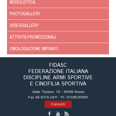
MODULISTICA
Dog Triathlon
Hoopers
PHOTOGALLERY
Mantrailing
VIDEOGALLERY
Nosework
Obedience
ATTIVITÀ PROMOZIONALI
Rally Obedience
OMOLOGAZIONE IMPIANTI
Retriever Sport
Ricerca Tartufo
FIDASC
Sheepdog
FEDERAZIONE ITALIANA
Sport acquatici
DISCIPLINE ARMI SPORTIVE
Treibball
E CINOFILIA SPORTIVA
Ipo Delta
Viale Tiziano, 70 - 00196 Roma
Freestyle
Fax 06.8370.2411 - P.I. 07485301001
Protezione civile Sportiva
Contatti