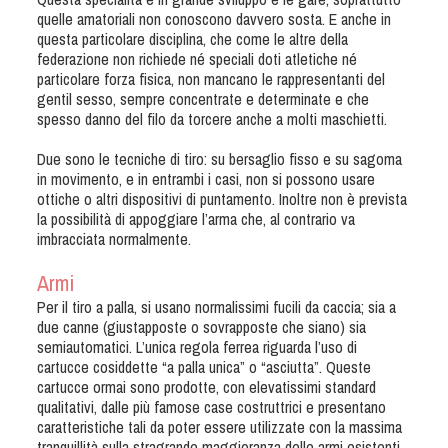
Albo Fornitori
quelle amatoriali non conoscono davvero sosta. E anche in
Referenti e gruppi di lavoro regionali
questa particolare disciplina, che come le altre della
federazione non richiede né speciali doti atletiche né
Scuole Federali
particolare forza fisica, non mancano le rappresentanti del
Tecnici
gentil sesso, sempre concentrate e determinate e che
spesso danno del filo da torcere anche a molti maschietti.
Direttori di Gara
Formazione
Due sono le tecniche di tiro: su bersaglio fisso e su sagoma
in movimento, e in entrambi i casi, non si possono usare
Calendario Manifestazioni
ottiche o altri dispositivi di puntamento. Inoltre non è prevista
Organi di Giustizia - Dispositivi
la possibilità di appoggiare l’arma che, al contrario va
imbracciata normalmente.
Modelli e moduli
Albo Atleti Cinofili
Armi
Guida Locandine Ufficiali
Per il tiro a palla, si usano normalissimi fucili da caccia; sia a
due canne (giustapposte o sovrapposte che siano) sia
semiautomatici. L’unica regola ferrea riguarda l’uso di
Tiro di Campagna
cartucce cosiddette “a palla unica” o “asciutta”. Queste
cartucce ormai sono prodotte, con elevatissimi standard
qualitativi, dalle più famose case costruttrici e presentano
English e Training Sporting
caratteristiche tali da poter essere utilizzate con la massima
tranquillità sulla stragrande maggioranza delle armi esistenti.