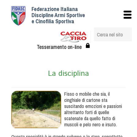
Federazione Italiana
Istituzionale
Discipline Armi Sportive
e Cinofilia Sportiva
Storia
Struttura
Albo Veterinari federali
Tesseramento on-line
Assemblee
Tesseramento e Affiliazioni
La disciplina
Statuto e Regolamenti
Circolari
Federazione Trasparente
Fisso o mobile che sia, il
cinghiale di cartone sta
Assicurazione
suscitando emozioni e passioni
Convenzioni
altrettanto forti di quelle
scatenate da quello fatto di
Società
muscoli e pelo nero e irsuto.
Tesserati
Questa specialità è in grande sviluppo e le gare, soprattutto