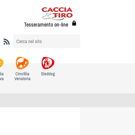
Tesseramento on-line
lia
Cinofilia
Sleddog
iva
Venatoria