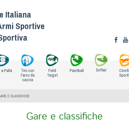
 Italiana
Armi Sportive
 Sportiva
Softair
o a Palla
Tiro con
Field
Paintball
Cinofi
l'arco da
Target
Sport
caccia
GARE E CLASSIFICHE
Gare e classifiche