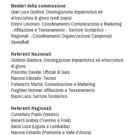
Albo Fornitori
Membri della commissione:
Referenti e gruppi di lavoro regionali
Gian Luca Goldoni: Omologazione Impiantistica ed
attrezzatura di gioco (vedi sopra)
Scuole Federali
Enrico Levorato: Coordinamento Comunicazione e Marketing
Tecnici
- Affiliazione e Tesseramento - Settore Scolastico -
Regionali - Coordinamento Organizzazione Campionati
Direttori di Gara
Speedball
Formazione
Referenti Nazionali
:
Calendario Manifestazioni
Goldoni Gianluca: Omologazione Impiantistica ed attrezzatura
Organi di Giustizia - Dispositivi
di gioco
Pisicchio Davide: Ufficiali di Gara
Modelli e moduli
Navone Edorado: Tecnici
Albo Atleti Cinofili
Furlanetto Mattia: Comunicazione e Marketing
Forghieri Norman: Affiliazione e Tesseramento
Guida Locandine Ufficiali
Bacis Luca: Settore Scolastico
Tiro di Campagna
Referenti Regionali:
Cumerlato Paolo (Veneto)
Benetti Andrea (Trentino e Friuli)
English e Training Sporting
Bacis Luca (Liguria e Lombardia)
Navone Edoardo (Piemonte e Valle d’Aosta)