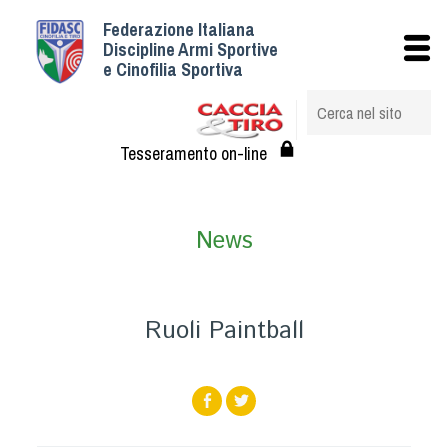
Federazione Italiana
Istituzionale
Discipline Armi Sportive
e Cinofilia Sportiva
Storia
Struttura
Albo Veterinari federali
Tesseramento on-line
Assemblee
Tesseramento e Affiliazioni
News
Statuto e Regolamenti
Circolari
Federazione Trasparente
Ruoli Paintball
Assicurazione
Convenzioni
Società
Tesserati