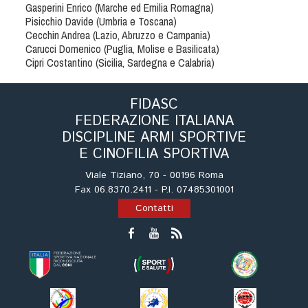
Gasperini Enrico (Marche ed Emilia Romagna)
Tiro a Palla
Pisicchio Davide (Umbria e Toscana)
Cecchin Andrea (Lazio, Abruzzo e Campania)
Tiro con l'arco da caccia
Carucci Domenico (Puglia, Molise e Basilicata)
Cipri Costantino (Sicilia, Sardegna e Calabria)
Field Target
FIDASC
FEDERAZIONE ITALIANA
Paintball
DISCIPLINE ARMI SPORTIVE
E CINOFILIA SPORTIVA
Softair
Viale Tiziano, 70 - 00196 Roma
Fax 06.8370.2411 - P.I. 07485301001
Cinofilia Sportiva
Contatti
Agility
DiscDog
Dog Balance
Dog Trail