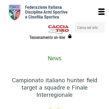
Federazione Italiana
Istituzionale
Discipline Armi Sportive
e Cinofilia Sportiva
Storia
Struttura
Albo Veterinari federali
Tesseramento on-line
Assemblee
Tesseramento e Affiliazioni
News
Statuto e Regolamenti
Circolari
Federazione Trasparente
Campionato italiano hunter field
Assicurazione
target a squadre e Finale
Convenzioni
Interregionale
Società
Tesserati