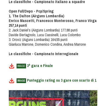
Le classifiche - Campionato italiano a squadre
Tiro a Palla
Open Full/Depo - Pcp/Spring
1. The Dalton (Airguns Lombardia)
Tiro con l'arco da caccia
Enrico Mascetti, Francesco Monterosso, Franco Virga
257,14 punti
Field Target
2. Jack Daniel’s (Airguns Lombardia) 177,88 punti
Davide Bertagnolo, Luca Cassinelli, Luca Colombo
3. Oroviz (Aiguns Lombardia) 164,55 punti
Paintball
Gianluca Marrone, Domenico Condina, Andrea Marrone
Le classifiche - Campionato Interregionale
Softair
a
3
gara e Finale
IMAGE
Cinofilia Sportiva
Agility
Punteggio rating su 3 gare con scarto di 1
IMAGE
DiscDog
Dog Balance
Dog Trail