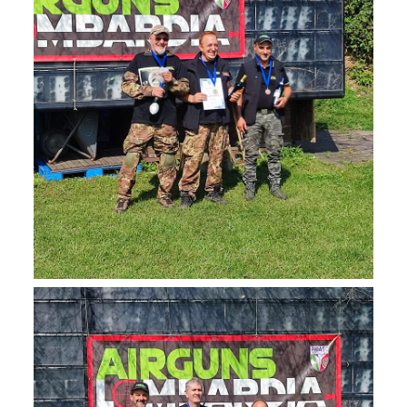
Dog Triathlon
Hoopers
Mantrailing
Nosework
Obedience
Rally Obedience
Retriever Sport
Ricerca Tartufo
Sheepdog
Sport acquatici
Treibball
Ipo Delta
Freestyle
Protezione civile Sportiva