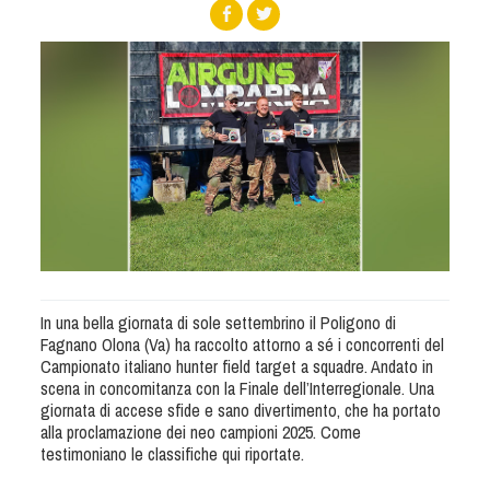
Albo Fornitori
Referenti e gruppi di lavoro regionali
Scuole Federali
Tecnici
Direttori di Gara
Formazione
Calendario Manifestazioni
Organi di Giustizia - Dispositivi
Modelli e moduli
Albo Atleti Cinofili
In una bella giornata di sole settembrino il Poligono di
Guida Locandine Ufficiali
Fagnano Olona (Va) ha raccolto attorno a sé i concorrenti del
Campionato italiano hunter field target a squadre. Andato in
Tiro di Campagna
scena in concomitanza con la Finale dell’Interregionale. Una
giornata di accese sfide e sano divertimento, che ha portato
alla proclamazione dei neo campioni 2025. Come
English e Training Sporting
testimoniano le classifiche qui riportate.