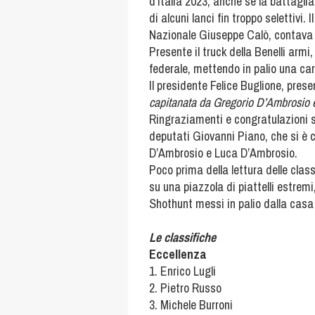
d’Italia 2023, anche se la battagli
di alcuni lanci fin troppo selettivi
Nazionale Giuseppe Calò, contava dod
Presente il truck della Benelli armi
federale, mettendo in palio una car
Il presidente Felice Buglione, pres
capitanata da Gregorio D’Ambrosio e per
Ringraziamenti e congratulazioni s
deputati Giovanni Piano, che si è c
D’Ambrosio e Luca D’Ambrosio.
Poco prima della lettura delle classif
su una piazzola di piattelli estremi
Shothunt messi in palio dalla casa
Le classifiche
Eccellenza
1. Enrico Lugli
2. Pietro Russo
3. Michele Burroni