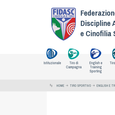
Federazione
Discipline 
e Cinofilia
Istituzionale
Tiro di
English e
Tir
Campagna
Training
Sporting
HOME
TIRO SPORTIVO
ENGLISH E T