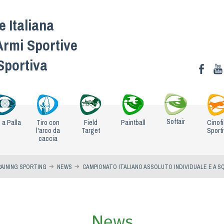
 Italiana
Armi Sportive
 Sportiva
Softair
o a Palla
Tiro con
Field
Paintball
Cinofi
l'arco da
Target
Sport
caccia
RAINING SPORTING
NEWS
CAMPIONATO ITALIANO ASSOLUTO INDIVIDUALE E A 
News