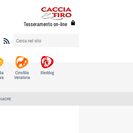
Tesseramento on-line
lia
Cinofilia
Sleddog
iva
Venatoria
SQUADRE