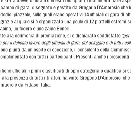
a è stata davvero dura e con esiti resi quanto mai incerti dalle asp
. Il campo di gara, disegnato e gestito da Gregorio D’Ambrosio che l
ici piazzole, sulle quali erano operativi 14 ufficiali di gara di alti
, grazie al quale si è organizzata una poule di 12 piattelli estremi 
abina, un fodero e uno zaino Benelli.
ente alla cerimonia di premiazione, si è dichiarato soddisfatto
“per 
 il delicato lavoro degli ufficiali di gara, del delegato e di tutti i col
ono giunti da un ospite di eccezione, il consulente della Commiss
omplimentato con tutti i partecipanti.
Presenti anche i presidenti 
iche ufficiali, i primi classificati di ogni categoria o qualifica si so
, alla presenza di tutti i tiratori: ha vinto Gregorio D’Ambrosio, ch
 madre e da Fidasc Italia.