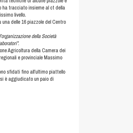
erità tecniche di alcune piazzole e
o ha tracciato insieme al ct della
ssimo livello.
su una delle 16 piazzole del Centro
l’organizzazione della Società
laboratori”
.
ione Agricoltura della Camera dei
regionali e provinciale Massimo
no sfidati fino all’ultimo piattello
e si è aggiudicato un paio di