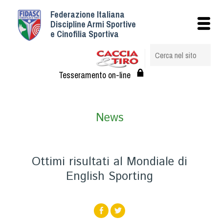
Federazione Italiana
Istituzionale
Discipline Armi Sportive
e Cinofilia Sportiva
Storia
Struttura
Albo Veterinari federali
Tesseramento on-line
Assemblee
Tesseramento e Affiliazioni
News
Statuto e Regolamenti
Circolari
Federazione Trasparente
Ottimi risultati al Mondiale di
Assicurazione
English Sporting
Convenzioni
Società
Tesserati