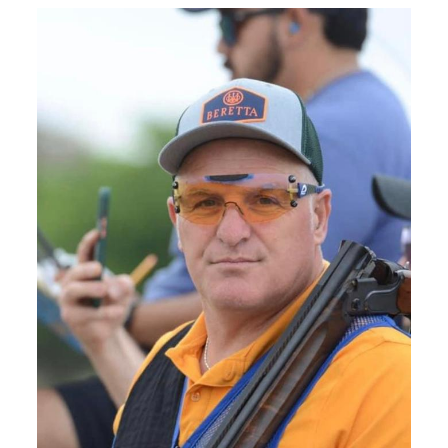
Albo Fornitori
Referenti e gruppi di lavoro regionali
Scuole Federali
Tecnici
Direttori di Gara
Formazione
Calendario Manifestazioni
Organi di Giustizia - Dispositivi
Modelli e moduli
Albo Atleti Cinofili
Guida Locandine Ufficiali
Tiro di Campagna
English e Training Sporting