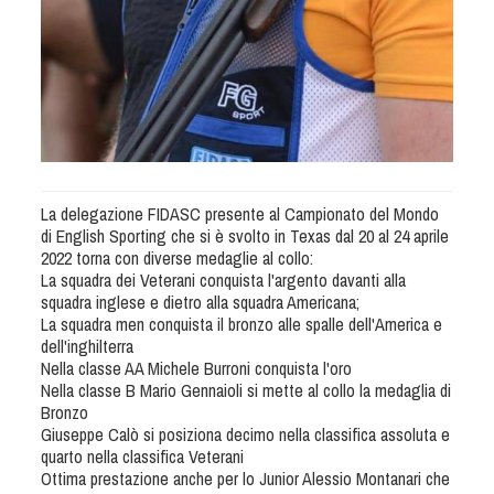
Tiro a Palla
Tiro con l'arco da caccia
Field Target
Paintball
La delegazione FIDASC presente al Campionato del Mondo
di English Sporting che si è svolto in Texas dal 20 al 24 aprile
Softair
2022 torna con diverse medaglie al collo:
La squadra dei Veterani conquista l'argento davanti alla
squadra inglese e dietro alla squadra Americana;
Cinofilia Sportiva
La squadra men conquista il bronzo alle spalle dell'America e
dell'inghilterra
Nella classe AA Michele Burroni conquista l'oro
Agility
Nella classe B Mario Gennaioli si mette al collo la medaglia di
DiscDog
Bronzo
Giuseppe Calò si posiziona decimo nella classifica assoluta e
Dog Balance
quarto nella classifica Veterani
Dog Trail
Ottima prestazione anche per lo Junior Alessio Montanari che