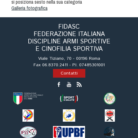
si posiziona sesto nella sua categoria
Dog Triathlon
Galleria fotografica
Hoopers
Mantrailing
FIDASC
Nosework
FEDERAZIONE ITALIANA
Obedience
DISCIPLINE ARMI SPORTIVE
E CINOFILIA SPORTIVA
Rally Obedience
Retriever Sport
Viale Tiziano, 70 - 00196 Roma
Fax 06.8370.2411 - P.I. 07485301001
Ricerca Tartufo
Contatti
Sheepdog
Sport acquatici
Treibball
Ipo Delta
Freestyle
Protezione civile Sportiva