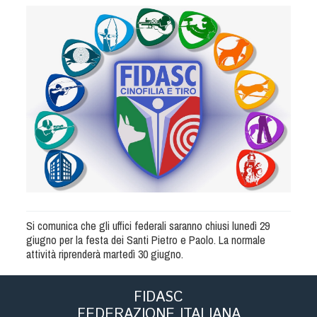
Albo Fornitori
Referenti e gruppi di lavoro regionali
Scuole Federali
Tecnici
Direttori di Gara
Formazione
Calendario Manifestazioni
Organi di Giustizia - Dispositivi
Modelli e moduli
Albo Atleti Cinofili
Guida Locandine Ufficiali
Si comunica che gli uffici federali saranno chiusi lunedì 29
giugno per la festa dei Santi Pietro e Paolo. La normale
Tiro di Campagna
attività riprenderà martedì 30 giugno.
English e Training Sporting
FIDASC
FEDERAZIONE ITALIANA