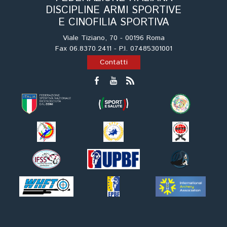
Tiro a Palla
DISCIPLINE ARMI SPORTIVE
E CINOFILIA SPORTIVA
Tiro con l'arco da caccia
Viale Tiziano, 70 - 00196 Roma
Fax 06.8370.2411 - P.I. 07485301001
Contatti
Field Target
Paintball
Softair
Cinofilia Sportiva
Agility
DiscDog
Dog Balance
Dog Trail