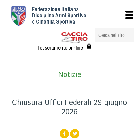
Federazione Italiana
Istituzionale
Discipline Armi Sportive
e Cinofilia Sportiva
Storia
Struttura
Albo Veterinari federali
Tesseramento on-line
Assemblee
Tesseramento e Affiliazioni
Notizie
Statuto e Regolamenti
Circolari
Federazione Trasparente
Chiusura Uffici Federali 29 giugno
Assicurazione
2026
Convenzioni
Società
Tesserati