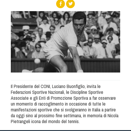
Albo Fornitori
Referenti e gruppi di lavoro regionali
Scuole Federali
Tecnici
Direttori di Gara
Formazione
Calendario Manifestazioni
Organi di Giustizia - Dispositivi
Modelli e moduli
Albo Atleti Cinofili
Il Presidente del CONI, Luciano Buonfiglio, invita le
Guida Locandine Ufficiali
Federazioni Sportive Nazionali, le Discipline Sportive
Associate e gli Enti di Promozione Sportiva a far osservare
Tiro di Campagna
un momento di raccoglimento in occasione di tutte le
manifestazioni sportive che si svolgeranno in Italia a partire
da oggi sino al prossimo fine settimana, in memoria di Nicola
English e Training Sporting
Pietrangeli icona del mondo del tennis.