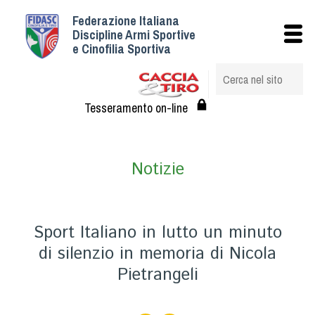
Federazione Italiana
Istituzionale
Discipline Armi Sportive
e Cinofilia Sportiva
Storia
Struttura
Albo Veterinari federali
Tesseramento on-line
Assemblee
Tesseramento e Affiliazioni
Notizie
Statuto e Regolamenti
Circolari
Federazione Trasparente
Sport Italiano in lutto un minuto
Assicurazione
di silenzio in memoria di Nicola
Convenzioni
Pietrangeli
Società
Tesserati