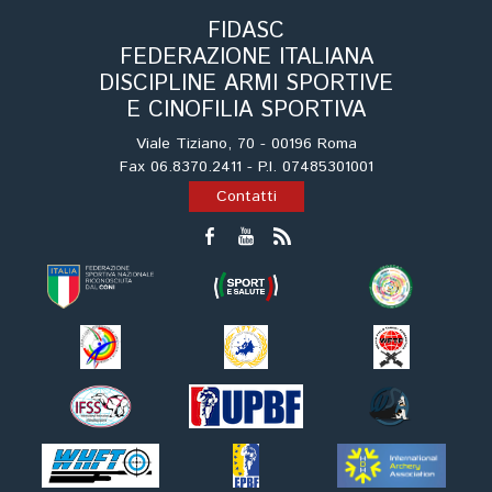
Tiro a Palla
FIDASC
FEDERAZIONE ITALIANA
Tiro con l'arco da caccia
DISCIPLINE ARMI SPORTIVE
E CINOFILIA SPORTIVA
Field Target
Viale Tiziano, 70 - 00196 Roma
Fax 06.8370.2411 - P.I. 07485301001
Paintball
Contatti
Softair
Cinofilia Sportiva
Agility
DiscDog
Dog Balance
Dog Trail