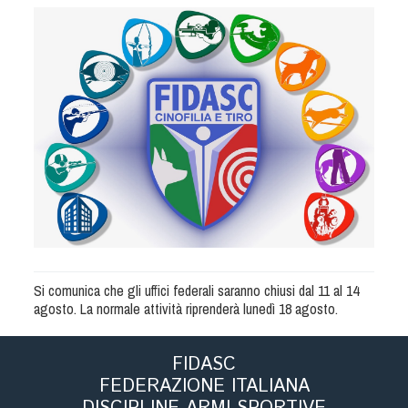
Albo Fornitori
Referenti e gruppi di lavoro regionali
Scuole Federali
Tecnici
Direttori di Gara
Formazione
Calendario Manifestazioni
Organi di Giustizia - Dispositivi
Modelli e moduli
Albo Atleti Cinofili
Guida Locandine Ufficiali
Si comunica che gli uffici federali saranno chiusi dal 11 al 14
agosto. La normale attività riprenderà lunedì 18 agosto.
Tiro di Campagna
FIDASC
English e Training Sporting
FEDERAZIONE ITALIANA