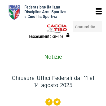
Federazione Italiana
Istituzionale
Discipline Armi Sportive
e Cinofilia Sportiva
Storia
Struttura
Albo Veterinari federali
Tesseramento on-line
Assemblee
Tesseramento e Affiliazioni
Notizie
Statuto e Regolamenti
Circolari
Federazione Trasparente
Chiusura Uffici Federali dal 11 al
Assicurazione
14 agosto 2025
Convenzioni
Società
Tesserati