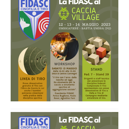
Albo Fornitori
Referenti e gruppi di lavoro regionali
Scuole Federali
Tecnici
Direttori di Gara
Formazione
Calendario Manifestazioni
Organi di Giustizia - Dispositivi
Modelli e moduli
Albo Atleti Cinofili
Guida Locandine Ufficiali
Tiro di Campagna
English e Training Sporting