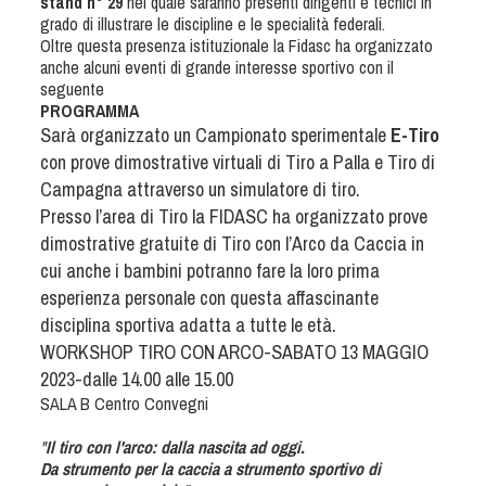
stand n° 29
nel quale saranno presenti dirigenti e tecnici in
Dog Triathlon
grado di illustrare le discipline e le specialità federali.
Hoopers
Oltre questa presenza istituzionale la Fidasc ha organizzato
anche alcuni eventi di grande interesse sportivo con il
Mantrailing
seguente
Nosework
PROGRAMMA
Sarà organizzato un Campionato sperimentale
E-Tiro
Obedience
con prove dimostrative virtuali di Tiro a Palla e Tiro di
Rally Obedience
Campagna attraverso un simulatore di tiro.
Retriever Sport
Presso l’area di Tiro la FIDASC ha organizzato prove
Ricerca Tartufo
dimostrative gratuite di Tiro con l’Arco da Caccia in
cui anche i bambini potranno fare la loro prima
Sheepdog
esperienza personale con questa affascinante
Sport acquatici
disciplina sportiva adatta a tutte le età.
Treibball
WORKSHOP TIRO CON ARCO-SABATO 13 MAGGIO
Ipo Delta
2023-dalle 14.00 alle 15.00
Freestyle
SALA B Centro Convegni
Protezione civile Sportiva
"
Il tiro con l'arco: dalla nascita ad oggi.
Da strumento per la caccia a strumento sportivo di