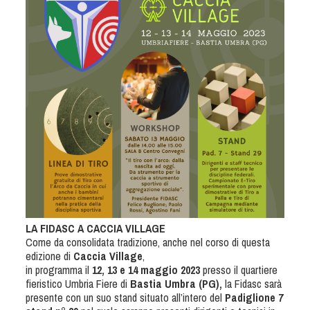
Tiro a Palla
Tiro con l'arco da caccia
Field Target
Paintball
Softair
Cinofilia Sportiva
LA FIDASC A CACCIA VILLAGE
Agility
Come da consolidata tradizione, anche nel corso di questa
DiscDog
edizione di
Caccia Village
,
in programma il
12, 13 e 14 maggio 2023
presso il quartiere
Dog Balance
fieristico Umbria Fiere di
Bastia Umbra (PG),
la Fidasc sarà
Dog Trail
presente con un suo stand situato all’intero del
Padiglione 7