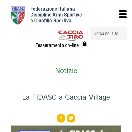
Federazione Italiana
Istituzionale
Discipline Armi Sportive
e Cinofilia Sportiva
Storia
Struttura
Albo Veterinari federali
Tesseramento on-line
Assemblee
Tesseramento e Affiliazioni
Notizie
Statuto e Regolamenti
Circolari
Federazione Trasparente
La FIDASC a Caccia Village
Assicurazione
Convenzioni
Società
Tesserati