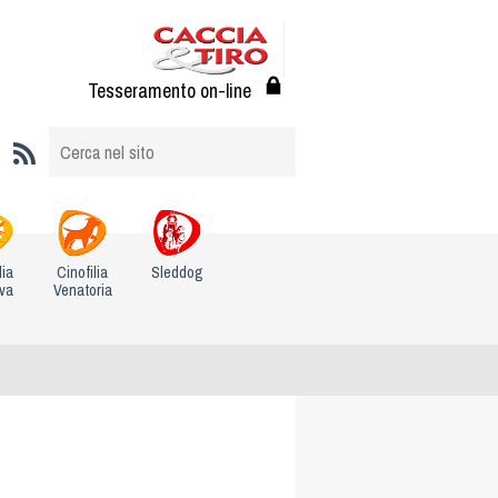
Tesseramento on-line
lia
Cinofilia
Sleddog
iva
Venatoria