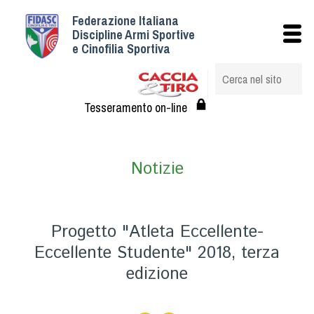
Federazione Italiana
Istituzionale
Discipline Armi Sportive
e Cinofilia Sportiva
Storia
Struttura
Albo Veterinari federali
Tesseramento on-line
Assemblee
Tesseramento e Affiliazioni
Notizie
Statuto e Regolamenti
Circolari
Federazione Trasparente
Progetto "Atleta Eccellente-
Assicurazione
Eccellente Studente" 2018, terza
Convenzioni
edizione
Società
Tesserati