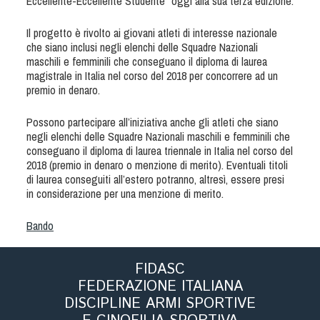
Eccellente-Eccellente Studente” oggi alla sua terza edizione.
Tiro a Palla
Il progetto è rivolto ai giovani atleti di interesse nazionale
che siano inclusi negli elenchi delle Squadre Nazionali
Tiro con l'arco da caccia
maschili e femminili che conseguano il diploma di laurea
magistrale in Italia nel corso del 2018 per concorrere ad un
Field Target
premio in denaro.
Possono partecipare all’iniziativa anche gli atleti che siano
Paintball
negli elenchi delle Squadre Nazionali maschili e femminili che
conseguano il diploma di laurea triennale in Italia nel corso del
2018 (premio in denaro o menzione di merito). Eventuali titoli
Softair
di laurea conseguiti all’estero potranno, altresì, essere presi
in considerazione per una menzione di merito.
Cinofilia Sportiva
Bando
Agility
DiscDog
FIDASC
FEDERAZIONE ITALIANA
Dog Balance
DISCIPLINE ARMI SPORTIVE
Dog Trail