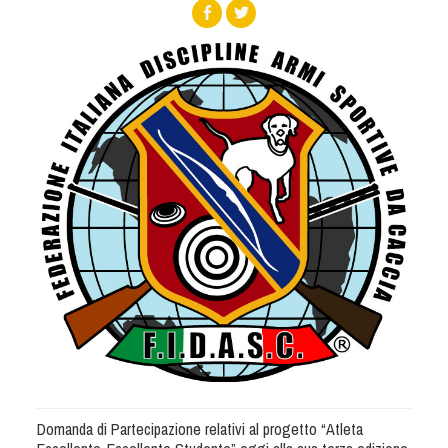
Albo Fornitori
Referenti e gruppi di lavoro regionali
Scuole Federali
Tecnici
Direttori di Gara
Formazione
Calendario Manifestazioni
Organi di Giustizia - Dispositivi
Modelli e moduli
Albo Atleti Cinofili
Guida Locandine Ufficiali
Tiro di Campagna
English e Training Sporting
Domanda di Partecipazione relativi al progetto “Atleta