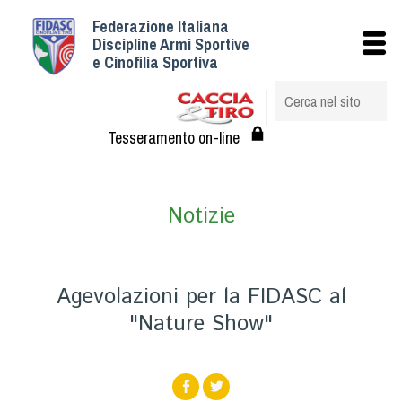
Federazione Italiana
Istituzionale
Discipline Armi Sportive
e Cinofilia Sportiva
Storia
Struttura
Albo Veterinari federali
Tesseramento on-line
Assemblee
Tesseramento e Affiliazioni
Notizie
Statuto e Regolamenti
Circolari
Federazione Trasparente
Agevolazioni per la FIDASC al
Assicurazione
"Nature Show"
Convenzioni
Società
Tesserati