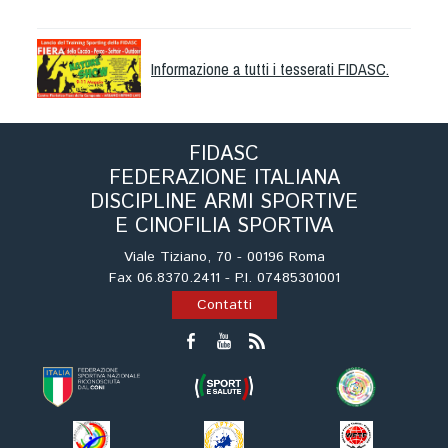
Albo Fornitori
Referenti e gruppi di lavoro regionali
Scuole Federali
Informazione a tutti i tesserati FIDASC.
Tecnici
Direttori di Gara
FIDASC
Formazione
FEDERAZIONE ITALIANA
Calendario Manifestazioni
DISCIPLINE ARMI SPORTIVE
Organi di Giustizia - Dispositivi
E CINOFILIA SPORTIVA
Modelli e moduli
Viale Tiziano, 70 - 00196 Roma
Albo Atleti Cinofili
Fax 06.8370.2411 - P.I. 07485301001
Guida Locandine Ufficiali
Contatti
Tiro di Campagna
English e Training Sporting