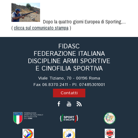
Albo Fornitori
Referenti e gruppi di lavoro regionali
Scuole Federali
Dopo la quattro giorni Europea di Sporting,....
(
clicca sul comunicato stampa
)
Tecnici
Direttori di Gara
FIDASC
Formazione
FEDERAZIONE ITALIANA
Calendario Manifestazioni
DISCIPLINE ARMI SPORTIVE
Organi di Giustizia - Dispositivi
E CINOFILIA SPORTIVA
Modelli e moduli
Viale Tiziano, 70 - 00196 Roma
Albo Atleti Cinofili
Fax 06.8370.2411 - P.I. 07485301001
Guida Locandine Ufficiali
Contatti
Tiro di Campagna
English e Training Sporting