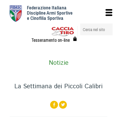
Federazione Italiana
Istituzionale
Discipline Armi Sportive
e Cinofilia Sportiva
Storia
Struttura
Albo Veterinari federali
Tesseramento on-line
Assemblee
Tesseramento e Affiliazioni
Notizie
Statuto e Regolamenti
Circolari
Federazione Trasparente
La Settimana dei Piccoli Calibri
Assicurazione
Convenzioni
Società
Tesserati