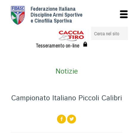
Federazione Italiana
Istituzionale
Discipline Armi Sportive
e Cinofilia Sportiva
Storia
Struttura
Albo Veterinari federali
Tesseramento on-line
Assemblee
Tesseramento e Affiliazioni
Notizie
Statuto e Regolamenti
Circolari
Federazione Trasparente
Campionato Italiano Piccoli Calibri
Assicurazione
Convenzioni
Società
Tesserati