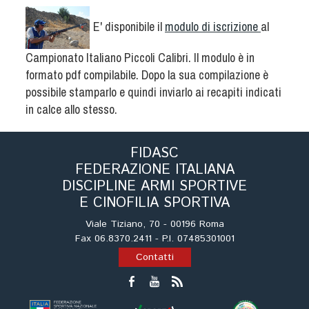
Albo Fornitori
Referenti e gruppi di lavoro regionali
E' disponibile il
modulo di iscrizione
al
Scuole Federali
Campionato Italiano Piccoli Calibri. Il modulo è in
Tecnici
formato pdf compilabile. Dopo la sua compilazione è
Direttori di Gara
possibile stamparlo e quindi inviarlo ai recapiti indicati
Formazione
in calce allo stesso.
Calendario Manifestazioni
Organi di Giustizia - Dispositivi
FIDASC
Modelli e moduli
FEDERAZIONE ITALIANA
DISCIPLINE ARMI SPORTIVE
Albo Atleti Cinofili
E CINOFILIA SPORTIVA
Guida Locandine Ufficiali
Viale Tiziano, 70 - 00196 Roma
Fax 06.8370.2411 - P.I. 07485301001
Tiro di Campagna
Contatti
English e Training Sporting