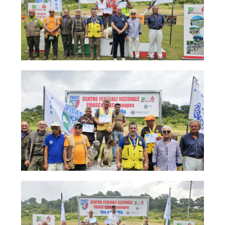
Dog Triathlon
Hoopers
Mantrailing
Nosework
Obedience
Rally Obedience
Retriever Sport
Ricerca Tartufo
Sheepdog
Sport acquatici
Treibball
Ipo Delta
Freestyle
Protezione civile Sportiva