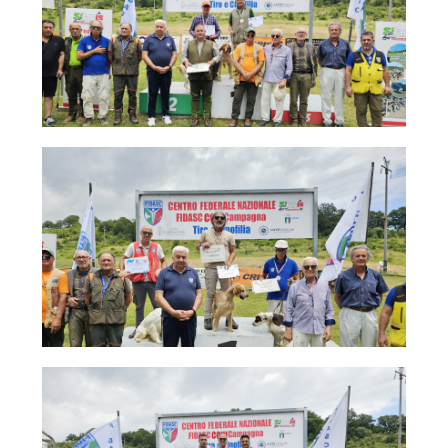
Tiro a Palla
Tiro con l'arco da caccia
Field Target
Paintball
Softair
Cinofilia Sportiva
Agility
DiscDog
Dog Balance
Dog Trail