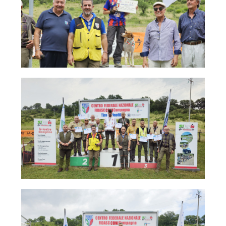
Albo Fornitori
Referenti e gruppi di lavoro regionali
Scuole Federali
Tecnici
Direttori di Gara
Formazione
Calendario Manifestazioni
Organi di Giustizia - Dispositivi
Modelli e moduli
Albo Atleti Cinofili
Guida Locandine Ufficiali
Tiro di Campagna
English e Training Sporting