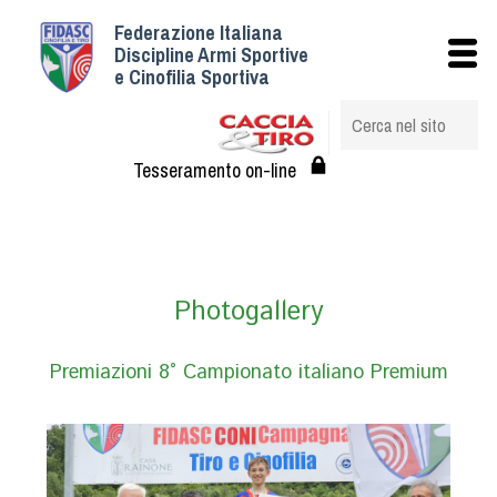
Federazione Italiana
Istituzionale
Discipline Armi Sportive
e Cinofilia Sportiva
Storia
Struttura
Albo Veterinari federali
Tesseramento on-line
Assemblee
Tesseramento e Affiliazioni
Statuto e Regolamenti
Circolari
Photogallery
Federazione Trasparente
Assicurazione
Premiazioni 8° Campionato italiano Premium
Convenzioni
Società
Tesserati