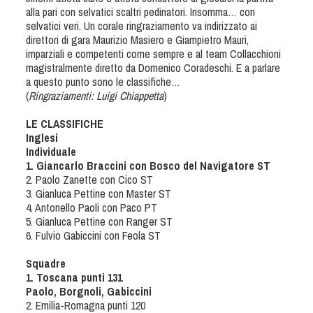
Tiro a Palla
alla pari con selvatici scaltri pedinatori. Insomma… con
selvatici veri. Un corale ringraziamento va indirizzato ai
direttori di gara Maurizio Masiero e Giampietro Mauri,
Tiro con l'arco da caccia
imparziali e competenti come sempre e al team Collacchioni
magistralmente diretto da Domenico Coradeschi. E a parlare
a questo punto sono le classifiche…
Field Target
(
Ringraziamenti: Luigi Chiappetta
)
LE CLASSIFICHE
Paintball
Inglesi
Individuale
Softair
1. Giancarlo Braccini con Bosco del Navigatore ST
2. Paolo Zanette con Cico ST
3. Gianluca Pettine con Master ST
Cinofilia Sportiva
4. Antonello Paoli con Paco PT
5. Gianluca Pettine con Ranger ST
6. Fulvio Gabiccini con Feola ST
Agility
DiscDog
Squadre
1. Toscana punti 131
Dog Balance
Paolo, Borgnoli, Gabiccini
Dog Trail
2. Emilia-Romagna punti 120