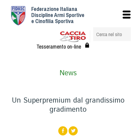
Federazione Italiana
Istituzionale
Discipline Armi Sportive
e Cinofilia Sportiva
Storia
Struttura
Albo Veterinari federali
Tesseramento on-line
Assemblee
Tesseramento e Affiliazioni
News
Statuto e Regolamenti
Circolari
Federazione Trasparente
Un Superpremium dal grandissimo
Assicurazione
gradimento
Convenzioni
Società
Tesserati