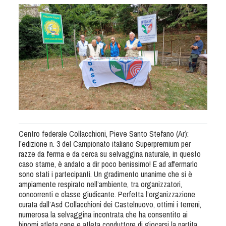
Albo Fornitori
Referenti e gruppi di lavoro regionali
Scuole Federali
Tecnici
Direttori di Gara
Formazione
Calendario Manifestazioni
Organi di Giustizia - Dispositivi
Modelli e moduli
Centro federale Collacchioni, Pieve Santo Stefano (Ar):
Albo Atleti Cinofili
l’edizione n. 3 del Campionato italiano Superpremium per
Guida Locandine Ufficiali
razze da ferma e da cerca su selvaggina naturale, in questo
caso starne, è andato a dir poco benissimo! E ad affermarlo
sono stati i partecipanti. Un gradimento unanime che si è
Tiro di Campagna
ampiamente respirato nell’ambiente, tra organizzatori,
concorrenti e classe giudicante. Perfetta l’organizzazione
curata dall’Asd Collacchioni dei Castelnuovo, ottimi i terreni,
English e Training Sporting
numerosa la selvaggina incontrata che ha consentito ai
binomi atleta cane e atleta conduttore di giocarsi la partita