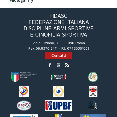
Photogallery
Cinofilia Venatoria
Sleddog
FIDASC
FEDERAZIONE ITALIANA
DISCIPLINE ARMI SPORTIVE
E CINOFILIA SPORTIVA
Viale Tiziano, 70 - 00196 Roma
Fax 06.8370.2411 - P.I. 07485301001
Contatti