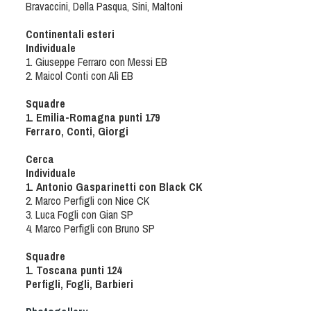
Bravaccini, Della Pasqua, Sini, Maltoni
Dog Triathlon
Hoopers
Continentali esteri
Individuale
Mantrailing
1. Giuseppe Ferraro con Messi EB
Nosework
2. Maicol Conti con Alì EB
Obedience
Squadre
Rally Obedience
1. Emilia-Romagna punti 179
Ferraro, Conti, Giorgi
Retriever Sport
Ricerca Tartufo
Cerca
Individuale
Sheepdog
1. Antonio Gasparinetti con Black CK
Sport acquatici
2. Marco Perfigli con Nice CK
3. Luca Fogli con Gian SP
Treibball
4. Marco Perfigli con Bruno SP
Ipo Delta
Squadre
Freestyle
1. Toscana punti 124
Protezione civile Sportiva
Perfigli, Fogli, Barbieri