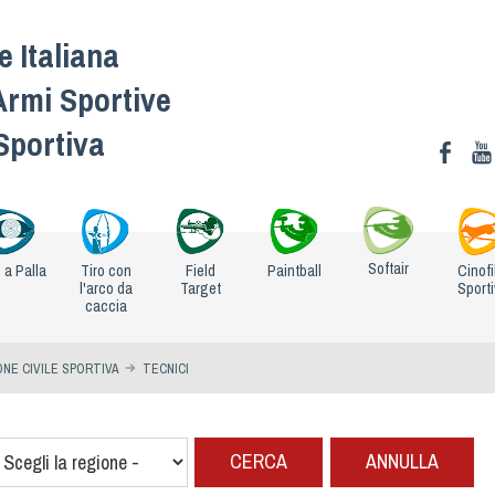
 Italiana
Armi Sportive
 Sportiva
Softair
o a Palla
Tiro con
Field
Paintball
Cinofi
l'arco da
Target
Sport
caccia
NE CIVILE SPORTIVA
TECNICI
CERCA
ANNULLA