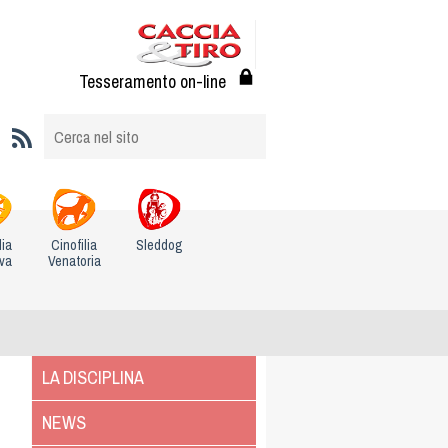
Tesseramento on-line
lia
Cinofilia
Sleddog
iva
Venatoria
LA DISCIPLINA
NEWS