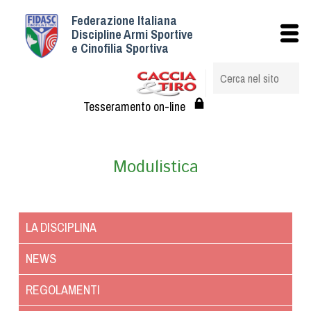
Federazione Italiana
Istituzionale
Discipline Armi Sportive
e Cinofilia Sportiva
Storia
Struttura
Albo Veterinari federali
Tesseramento on-line
Assemblee
Tesseramento e Affiliazioni
Modulistica
Statuto e Regolamenti
Circolari
Federazione Trasparente
LA DISCIPLINA
Assicurazione
Convenzioni
NEWS
Società
REGOLAMENTI
Tesserati