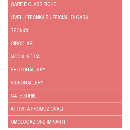
Albo Fornitori
GARE E CLASSIFICHE
Referenti e gruppi di lavoro regionali
LIVELLI TECNICI E UFFICIALI DI GARA
Scuole Federali
Tecnici
TECNICI
Direttori di Gara
CIRCOLARI
Formazione
Calendario Manifestazioni
MODULISTICA
Organi di Giustizia - Dispositivi
PHOTOGALLERY
Modelli e moduli
Albo Atleti Cinofili
VIDEOGALLERY
Guida Locandine Ufficiali
CATEGORIE
Tiro di Campagna
ATTIVITÀ PROMOZIONALI
English e Training Sporting
OMOLOGAZIONE IMPIANTI