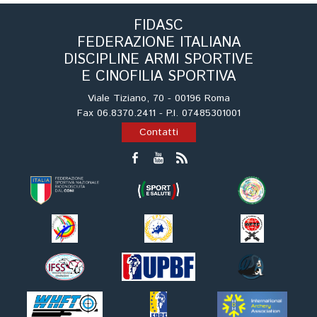
Tiro a Palla
FIDASC
FEDERAZIONE ITALIANA
Tiro con l'arco da caccia
DISCIPLINE ARMI SPORTIVE
E CINOFILIA SPORTIVA
Field Target
Viale Tiziano, 70 - 00196 Roma
Fax 06.8370.2411 - P.I. 07485301001
Paintball
Contatti
Softair
Cinofilia Sportiva
Agility
DiscDog
Dog Balance
Dog Trail