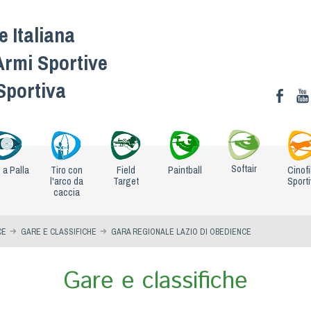
 Italiana
Armi Sportive
 Sportiva
Softair
o a Palla
Tiro con
Field
Paintball
Cinofi
l'arco da
Target
Sport
caccia
CE
GARE E CLASSIFICHE
GARA REGIONALE LAZIO DI OBEDIENCE
Gare e classifiche