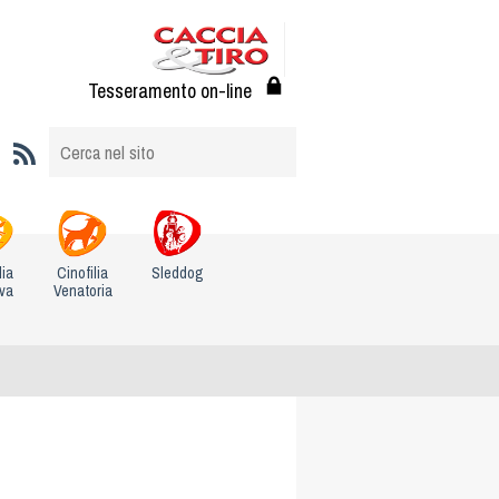
Tesseramento on-line
lia
Cinofilia
Sleddog
iva
Venatoria