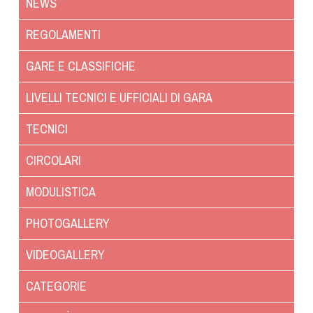
Albo Fornitori
NEWS
Referenti e gruppi di lavoro regionali
REGOLAMENTI
Scuole Federali
Tecnici
GARE E CLASSIFICHE
Direttori di Gara
LIVELLI TECNICI E UFFICIALI DI GARA
Formazione
Calendario Manifestazioni
TECNICI
Organi di Giustizia - Dispositivi
CIRCOLARI
Modelli e moduli
Albo Atleti Cinofili
MODULISTICA
Guida Locandine Ufficiali
PHOTOGALLERY
Tiro di Campagna
VIDEOGALLERY
English e Training Sporting
CATEGORIE