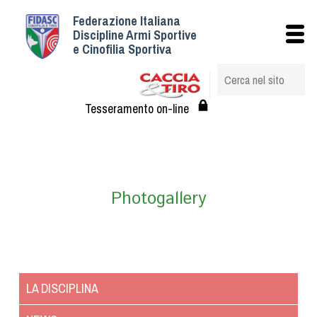
Federazione Italiana
Istituzionale
Discipline Armi Sportive
e Cinofilia Sportiva
Storia
Struttura
Albo Veterinari federali
Tesseramento on-line
Assemblee
Tesseramento e Affiliazioni
Statuto e Regolamenti
Circolari
Photogallery
Federazione Trasparente
Assicurazione
Convenzioni
Società
LA DISCIPLINA
Tesserati