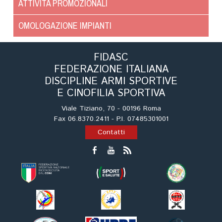
ATTIVITÀ PROMOZIONALI
Tiro a Palla
OMOLOGAZIONE IMPIANTI
Tiro con l'arco da caccia
FIDASC
Field Target
FEDERAZIONE ITALIANA
DISCIPLINE ARMI SPORTIVE
Paintball
E CINOFILIA SPORTIVA
Viale Tiziano, 70 - 00196 Roma
Softair
Fax 06.8370.2411 - P.I. 07485301001
Contatti
Cinofilia Sportiva
Agility
DiscDog
Dog Balance
Dog Trail