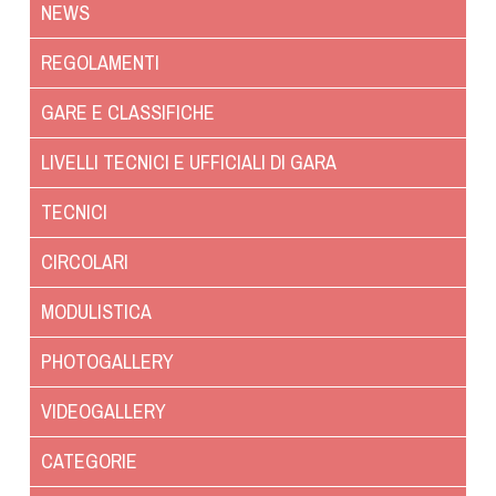
NEWS
Dog Triathlon
Hoopers
REGOLAMENTI
Mantrailing
GARE E CLASSIFICHE
Nosework
Obedience
LIVELLI TECNICI E UFFICIALI DI GARA
Rally Obedience
TECNICI
Retriever Sport
Ricerca Tartufo
CIRCOLARI
Sheepdog
MODULISTICA
Sport acquatici
Treibball
PHOTOGALLERY
Ipo Delta
VIDEOGALLERY
Freestyle
Protezione civile Sportiva
CATEGORIE