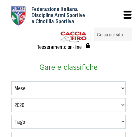
Federazione Italiana
Istituzionale
Discipline Armi Sportive
e Cinofilia Sportiva
Storia
Struttura
Albo Veterinari federali
Tesseramento on-line
Assemblee
Tesseramento e Affiliazioni
Gare e classifiche
Statuto e Regolamenti
Circolari
Federazione Trasparente
Assicurazione
Convenzioni
Società
Tesserati