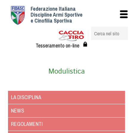
Federazione Italiana
Istituzionale
Discipline Armi Sportive
e Cinofilia Sportiva
Storia
Struttura
Albo Veterinari federali
Tesseramento on-line
Assemblee
Tesseramento e Affiliazioni
Modulistica
Statuto e Regolamenti
Circolari
Federazione Trasparente
LA DISCIPLINA
Assicurazione
Convenzioni
NEWS
Società
REGOLAMENTI
Tesserati