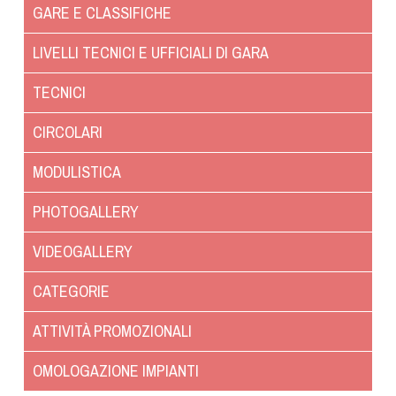
Albo Fornitori
GARE E CLASSIFICHE
Referenti e gruppi di lavoro regionali
LIVELLI TECNICI E UFFICIALI DI GARA
Scuole Federali
Tecnici
TECNICI
Direttori di Gara
CIRCOLARI
Formazione
Calendario Manifestazioni
MODULISTICA
Organi di Giustizia - Dispositivi
PHOTOGALLERY
Modelli e moduli
Albo Atleti Cinofili
VIDEOGALLERY
Guida Locandine Ufficiali
CATEGORIE
Tiro di Campagna
ATTIVITÀ PROMOZIONALI
English e Training Sporting
OMOLOGAZIONE IMPIANTI