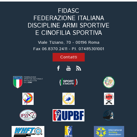
Tiro a Palla
FIDASC
FEDERAZIONE ITALIANA
Tiro con l'arco da caccia
DISCIPLINE ARMI SPORTIVE
E CINOFILIA SPORTIVA
Field Target
Viale Tiziano, 70 - 00196 Roma
Fax 06.8370.2411 - P.I. 07485301001
Paintball
Contatti
Softair
Cinofilia Sportiva
Agility
DiscDog
Dog Balance
Dog Trail