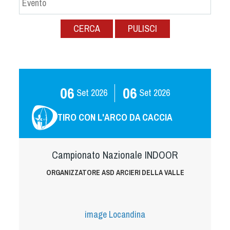
Albo Fornitori
Referenti e gruppi di lavoro regionali
CERCA
PULISCI
Scuole Federali
Tecnici
Direttori di Gara
Formazione
06
06
Set
2026
Set
2026
Calendario Manifestazioni
Organi di Giustizia - Dispositivi
TIRO CON L'ARCO DA CACCIA
Modelli e moduli
Albo Atleti Cinofili
Campionato Nazionale INDOOR
Guida Locandine Ufficiali
ORGANIZZATORE ASD ARCIERI DELLA VALLE
Tiro di Campagna
English e Training Sporting
image
Locandina