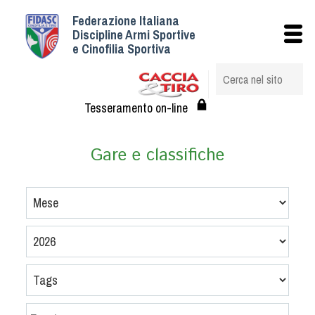
Federazione Italiana
Istituzionale
Discipline Armi Sportive
e Cinofilia Sportiva
Storia
Struttura
Albo Veterinari federali
Tesseramento on-line
Assemblee
Tesseramento e Affiliazioni
Gare e classifiche
Statuto e Regolamenti
Circolari
Federazione Trasparente
Assicurazione
Convenzioni
Società
Tesserati