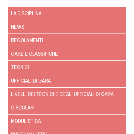
Dog Triathlon
Hoopers
LA DISCIPLINA
Mantrailing
NEWS
Nosework
Obedience
REGOLAMENTI
Rally Obedience
GARE E CLASSIFICHE
Retriever Sport
Ricerca Tartufo
TECNICI
Sheepdog
UFFICIALI DI GARA
Sport acquatici
Treibball
LIVELLI DEI TECNICI E DEGLI UFFICIALI DI GARA
Ipo Delta
CIRCOLARI
Freestyle
Protezione civile Sportiva
MODULISTICA