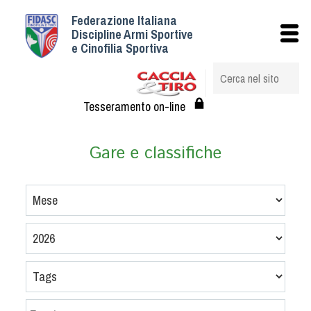
Federazione Italiana
Istituzionale
Discipline Armi Sportive
e Cinofilia Sportiva
Storia
Struttura
Albo Veterinari federali
Tesseramento on-line
Assemblee
Tesseramento e Affiliazioni
Gare e classifiche
Statuto e Regolamenti
Circolari
Federazione Trasparente
Assicurazione
Convenzioni
Società
Tesserati