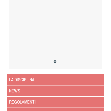
Tiro a Palla
Tiro con l'arco da caccia
Field Target
Paintball
Softair
Cinofilia Sportiva
LA DISCIPLINA
Agility
NEWS
DiscDog
Dog Balance
REGOLAMENTI
Dog Trail