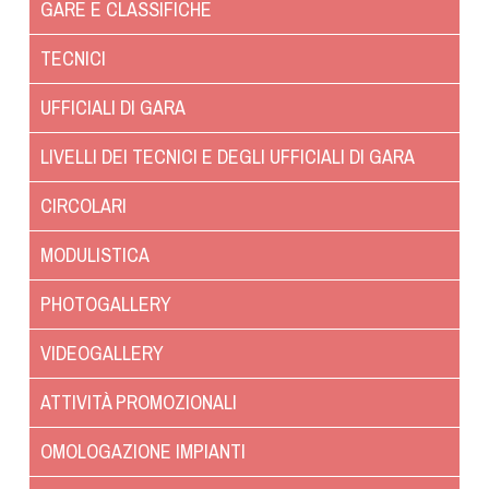
GARE E CLASSIFICHE
Dog Triathlon
Hoopers
TECNICI
Mantrailing
UFFICIALI DI GARA
Nosework
Obedience
LIVELLI DEI TECNICI E DEGLI UFFICIALI DI GARA
Rally Obedience
CIRCOLARI
Retriever Sport
Ricerca Tartufo
MODULISTICA
Sheepdog
PHOTOGALLERY
Sport acquatici
Treibball
VIDEOGALLERY
Ipo Delta
ATTIVITÀ PROMOZIONALI
Freestyle
Protezione civile Sportiva
OMOLOGAZIONE IMPIANTI