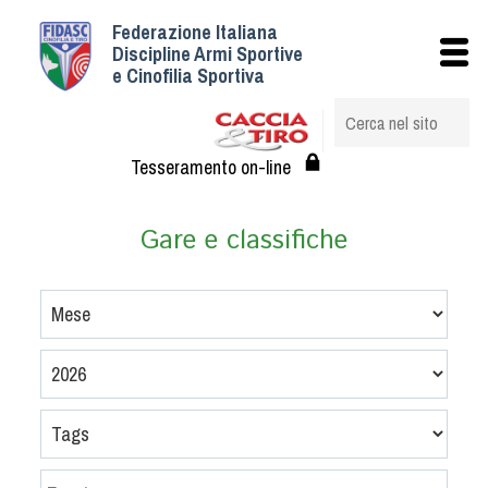
Federazione Italiana
Istituzionale
Discipline Armi Sportive
e Cinofilia Sportiva
Storia
Struttura
Albo Veterinari federali
Tesseramento on-line
Assemblee
Tesseramento e Affiliazioni
Gare e classifiche
Statuto e Regolamenti
Circolari
Federazione Trasparente
Assicurazione
Convenzioni
Società
Tesserati