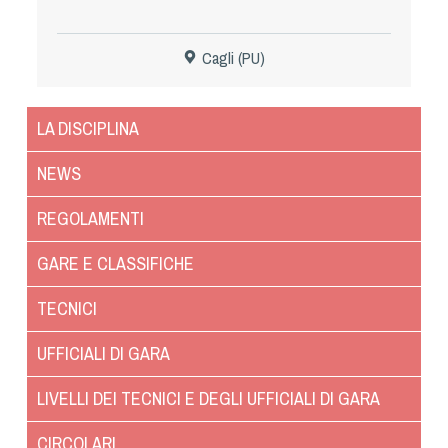
Dog Triathlon
Hoopers
Cagli (PU)
Mantrailing
Nosework
LA DISCIPLINA
Obedience
Rally Obedience
NEWS
Retriever Sport
REGOLAMENTI
Ricerca Tartufo
Sheepdog
GARE E CLASSIFICHE
Sport acquatici
TECNICI
Treibball
Ipo Delta
UFFICIALI DI GARA
Freestyle
LIVELLI DEI TECNICI E DEGLI UFFICIALI DI GARA
Protezione civile Sportiva
CIRCOLARI