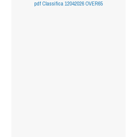
pdf
Classifica 12042026 OVER65
Tiro a Palla
Tiro con l'arco da caccia
Field Target
Paintball
Softair
Cinofilia Sportiva
Agility
DiscDog
Dog Balance
Dog Trail