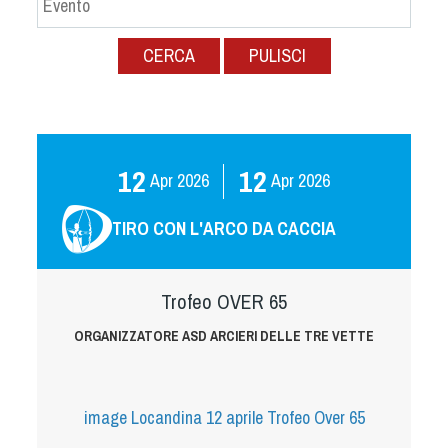
Albo Fornitori
Referenti e gruppi di lavoro regionali
CERCA
PULISCI
Scuole Federali
Tecnici
Direttori di Gara
Formazione
12
12
Apr
2026
Apr
2026
Calendario Manifestazioni
Organi di Giustizia - Dispositivi
TIRO CON L'ARCO DA CACCIA
Modelli e moduli
Albo Atleti Cinofili
Trofeo OVER 65
Guida Locandine Ufficiali
ORGANIZZATORE ASD ARCIERI DELLE TRE VETTE
Tiro di Campagna
English e Training Sporting
image
Locandina 12 aprile Trofeo Over 65