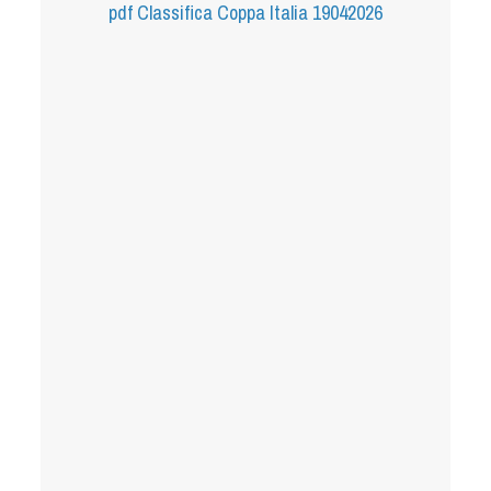
pdf
Classifica Coppa Italia 19042026
Tiro a Palla
Tiro con l'arco da caccia
Field Target
Paintball
Softair
Cinofilia Sportiva
Agility
DiscDog
Dog Balance
Dog Trail