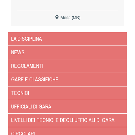
Dog Triathlon
Hoopers
Meda (MB)
Mantrailing
Nosework
LA DISCIPLINA
Obedience
Rally Obedience
NEWS
Retriever Sport
REGOLAMENTI
Ricerca Tartufo
Sheepdog
GARE E CLASSIFICHE
Sport acquatici
TECNICI
Treibball
Ipo Delta
UFFICIALI DI GARA
Freestyle
LIVELLI DEI TECNICI E DEGLI UFFICIALI DI GARA
Protezione civile Sportiva
CIRCOLARI