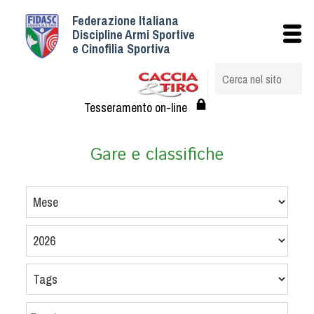
Federazione Italiana
Istituzionale
Discipline Armi Sportive
e Cinofilia Sportiva
Storia
Struttura
Albo Veterinari federali
Tesseramento on-line
Assemblee
Tesseramento e Affiliazioni
Gare e classifiche
Statuto e Regolamenti
Circolari
Federazione Trasparente
Assicurazione
Convenzioni
Società
Tesserati