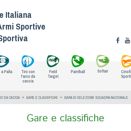
 Italiana
Armi Sportive
 Sportiva
Softair
o a Palla
Tiro con
Field
Paintball
Cinofi
l'arco da
Target
Sport
caccia
CO DA CACCIA
GARE E CLASSIFICHE
GARA DI SELEZIONE SQUADRA NAZIONALE
Gare e classifiche