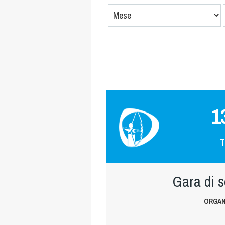
1
T
Gara di 
ORGAN