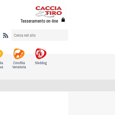
Tesseramento on-line
lia
Cinofilia
Sleddog
iva
Venatoria