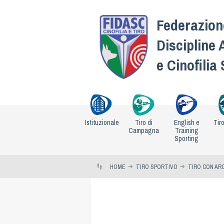
Federazione
Discipline 
e Cinofilia
Istituzionale
Tiro di
English e
Tir
Campagna
Training
Sporting
HOME
TIRO SPORTIVO
TIRO CON AR