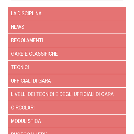
Dog Triathlon
Hoopers
LA DISCIPLINA
Mantrailing
NEWS
Nosework
Obedience
REGOLAMENTI
Rally Obedience
GARE E CLASSIFICHE
Retriever Sport
Ricerca Tartufo
TECNICI
Sheepdog
UFFICIALI DI GARA
Sport acquatici
Treibball
LIVELLI DEI TECNICI E DEGLI UFFICIALI DI GARA
Ipo Delta
CIRCOLARI
Freestyle
Protezione civile Sportiva
MODULISTICA