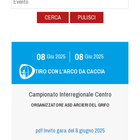
Albo Fornitori
Referenti e gruppi di lavoro regionali
CERCA
PULISCI
Scuole Federali
Tecnici
Direttori di Gara
Formazione
08
08
Giu
2025
Giu
2025
Calendario Manifestazioni
Organi di Giustizia - Dispositivi
TIRO CON L'ARCO DA CACCIA
Modelli e moduli
Albo Atleti Cinofili
Campionato Interregionale Centro
Guida Locandine Ufficiali
ORGANIZZATORE ASD ARCIERI DEL GRIFO
Tiro di Campagna
English e Training Sporting
pdf
Invito gara del 8 giugno 2025