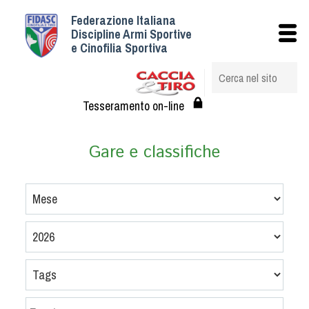
Federazione Italiana
Istituzionale
Discipline Armi Sportive
e Cinofilia Sportiva
Storia
Struttura
Albo Veterinari federali
Tesseramento on-line
Assemblee
Tesseramento e Affiliazioni
Gare e classifiche
Statuto e Regolamenti
Circolari
Federazione Trasparente
Assicurazione
Convenzioni
Società
Tesserati