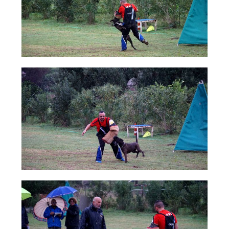
Cinofilia Venatoria
Sleddog