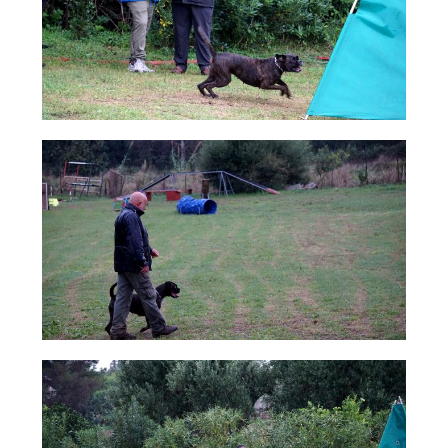
Dog Triathlon
Hoopers
Mantrailing
Nosework
Obedience
Rally Obedience
Retriever Sport
Ricerca Tartufo
Sheepdog
Sport acquatici
Treibball
Ipo Delta
Freestyle
Protezione civile Sportiva