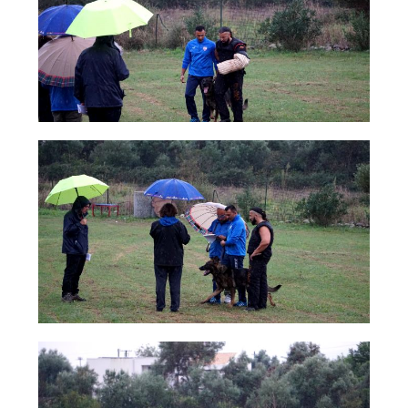
Albo Fornitori
Referenti e gruppi di lavoro regionali
Scuole Federali
Tecnici
Direttori di Gara
Formazione
Calendario Manifestazioni
Organi di Giustizia - Dispositivi
Modelli e moduli
Albo Atleti Cinofili
Guida Locandine Ufficiali
Tiro di Campagna
English e Training Sporting