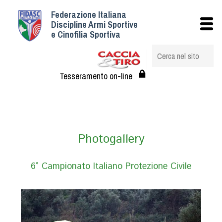
Federazione Italiana
Istituzionale
Discipline Armi Sportive
e Cinofilia Sportiva
Storia
Struttura
Albo Veterinari federali
Tesseramento on-line
Assemblee
Tesseramento e Affiliazioni
Statuto e Regolamenti
Circolari
Photogallery
Federazione Trasparente
Assicurazione
6° Campionato Italiano Protezione Civile
Convenzioni
Società
Tesserati