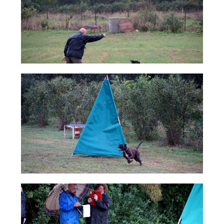
Tiro a Palla
Tiro con l'arco da caccia
Field Target
Paintball
Softair
Cinofilia Sportiva
Agility
DiscDog
Dog Balance
Dog Trail