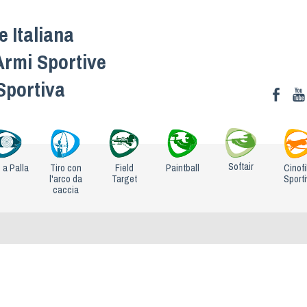
 Italiana
Armi Sportive
 Sportiva
Softair
o a Palla
Tiro con
Field
Paintball
Cinofi
l'arco da
Target
Sport
caccia