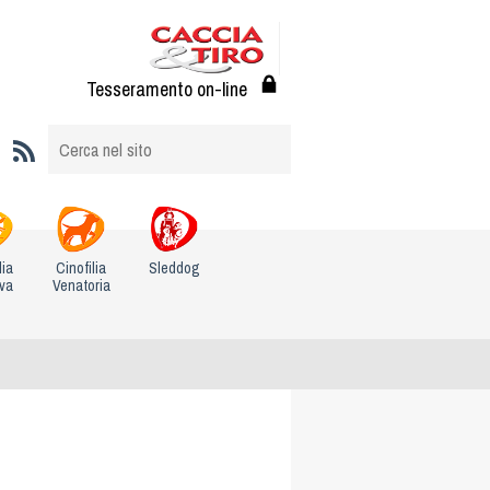
Tesseramento on-line
lia
Cinofilia
Sleddog
iva
Venatoria