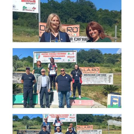
Dog Triathlon
Hoopers
Mantrailing
Nosework
Obedience
Rally Obedience
Retriever Sport
Ricerca Tartufo
Sheepdog
Sport acquatici
Treibball
Ipo Delta
Freestyle
Protezione civile Sportiva