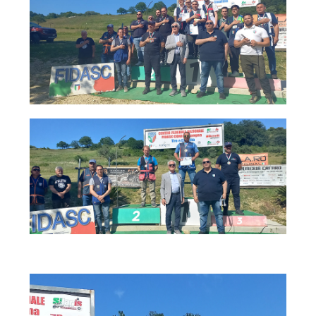
Tiro a Palla
Tiro con l'arco da caccia
Field Target
Paintball
Softair
Cinofilia Sportiva
Agility
DiscDog
Dog Balance
Dog Trail