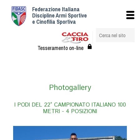
Federazione Italiana
Istituzionale
Discipline Armi Sportive
e Cinofilia Sportiva
Storia
Struttura
Albo Veterinari federali
Tesseramento on-line
Assemblee
Tesseramento e Affiliazioni
Statuto e Regolamenti
Circolari
Photogallery
Federazione Trasparente
Assicurazione
I PODI DEL 22° CAMPIONATO ITALIANO 100
METRI - 4 POSIZIONI
Convenzioni
Società
Tesserati