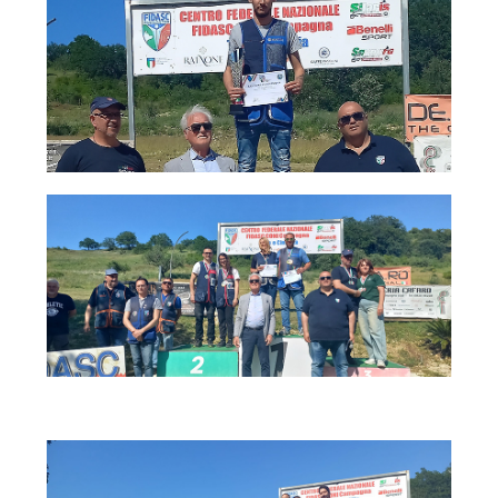
Albo Fornitori
Referenti e gruppi di lavoro regionali
Scuole Federali
Tecnici
Direttori di Gara
Formazione
Calendario Manifestazioni
Organi di Giustizia - Dispositivi
Modelli e moduli
Albo Atleti Cinofili
Guida Locandine Ufficiali
Tiro di Campagna
English e Training Sporting