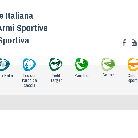
 Italiana
Armi Sportive
 Sportiva
Softair
o a Palla
Tiro con
Field
Paintball
Cinofi
l'arco da
Target
Sport
caccia