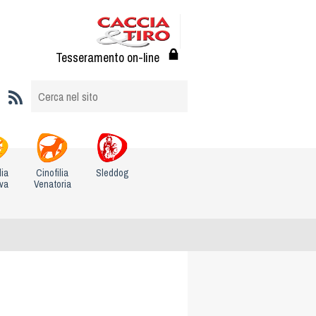
Tesseramento on-line
lia
Cinofilia
Sleddog
iva
Venatoria