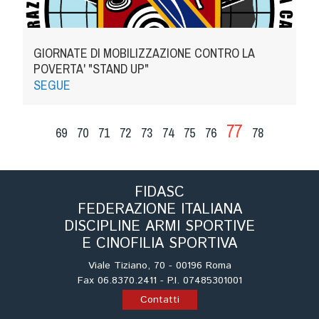
GIORNATE DI MOBILIZZAZIONE CONTRO LA
POVERTA' "STAND UP"
SEGUE
77
69
70
71
72
73
74
75
76
78
FIDASC
FEDERAZIONE ITALIANA
DISCIPLINE ARMI SPORTIVE
E CINOFILIA SPORTIVA
Viale Tiziano, 70 - 00196 Roma
Fax 06.8370.2411 - P.I. 07485301001
Contatti