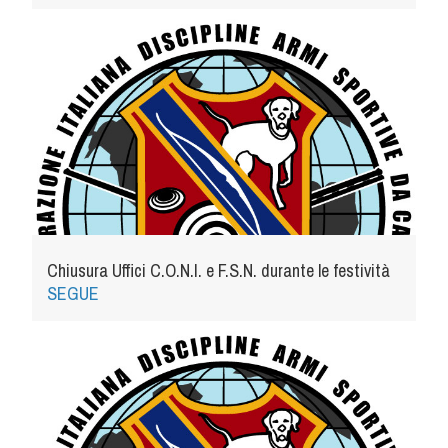
Tiro a Palla
Tiro con l'arco da caccia
Field Target
Paintball
Softair
Chiusura Uffici C.O.N.I. e F.S.N. durante le festività
Cinofilia Sportiva
SEGUE
Agility
DiscDog
Dog Balance
Dog Trail