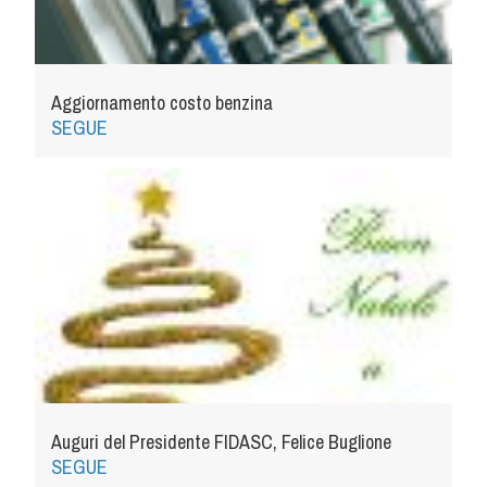
Albo Fornitori
Referenti e gruppi di lavoro regionali
Scuole Federali
Tecnici
Aggiornamento costo benzina
SEGUE
Direttori di Gara
Formazione
Calendario Manifestazioni
Organi di Giustizia - Dispositivi
Modelli e moduli
Albo Atleti Cinofili
Guida Locandine Ufficiali
Tiro di Campagna
Auguri del Presidente FIDASC, Felice Buglione
English e Training Sporting
SEGUE