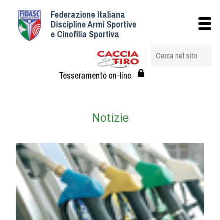
Federazione Italiana
Istituzionale
Discipline Armi Sportive
e Cinofilia Sportiva
Storia
Struttura
Albo Veterinari federali
Tesseramento on-line
Assemblee
Tesseramento e Affiliazioni
Notizie
Statuto e Regolamenti
Circolari
Federazione Trasparente
Assicurazione
Convenzioni
Società
Tesserati