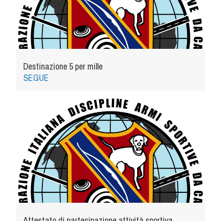
Dog Triathlon
Hoopers
Mantrailing
Nosework
Obedience
Destinazione 5 per mille
SEGUE
Rally Obedience
Retriever Sport
Ricerca Tartufo
Sheepdog
Sport acquatici
Treibball
Ipo Delta
Freestyle
Protezione civile Sportiva
Attestato di partecipazione attività sportiva