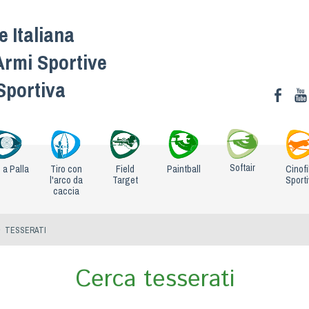
 Italiana
Armi Sportive
 Sportiva
Softair
o a Palla
Tiro con
Field
Paintball
Cinofi
l'arco da
Target
Sport
caccia
TESSERATI
Cerca tesserati