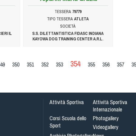
TESSERA
79779
TIPO TESSERA
ATLETA
SOCIETÀ
ERI IL
S.S. DILETTANTISTICA FIDASC INDIANA
KAYOWA DOG TRAINING CENTER A.R.L.
354
49
350
351
352
353
355
356
357
3
Attività Sportiva
Attività Sportiva
Internazionale
Corsi Scuola dello
Photogallery
Sport
Videogallery
Archivio Photogallery
News