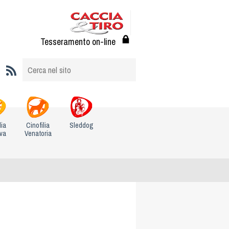
Tesseramento on-line
lia
Cinofilia
Sleddog
iva
Venatoria