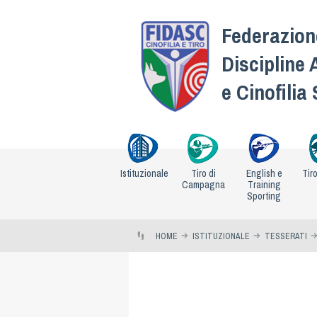
Federazione
Discipline 
e Cinofilia
Istituzionale
Tiro di
English e
Tir
Campagna
Training
Sporting
HOME
ISTITUZIONALE
TESSERATI