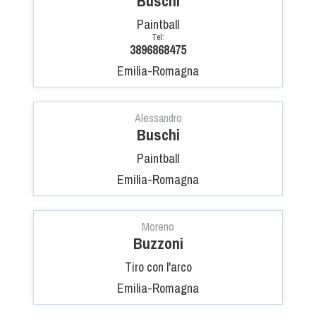
Buschi
Dog Triathlon
Paintball
Hoopers
Tel:
3896868475
Mantrailing
Emilia-Romagna
Nosework
Obedience
Rally Obedience
Alessandro
Buschi
Retriever Sport
Ricerca Tartufo
Paintball
Sheepdog
Emilia-Romagna
Sport acquatici
Treibball
Moreno
Ipo Delta
Buzzoni
Freestyle
Tiro con l'arco
Protezione civile Sportiva
Emilia-Romagna