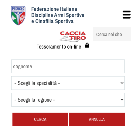
Federazione Italiana
Istituzionale
Discipline Armi Sportive
e Cinofilia Sportiva
Storia
Struttura
Albo Veterinari federali
Tesseramento on-line
Assemblee
Tesseramento e Affiliazioni
Statuto e Regolamenti
Circolari
Federazione Trasparente
Assicurazione
Convenzioni
Società
CERCA
ANNULLA
Tesserati