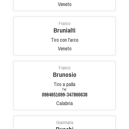
Veneto
Tiro a Palla
Tiro con l'arco da caccia
Franco
Brunialti
Field Target
Tiro con l'arco
Veneto
Paintball
Softair
Franco
Brunosio
Cinofilia Sportiva
Tiro a palla
Tel:
0984951699-347866638
Agility
Calabria
DiscDog
Dog Balance
Gianmaria
Dog Trail