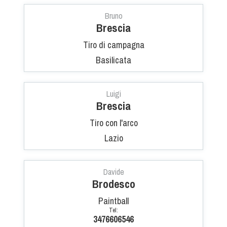
Albo Fornitori
Bruno
Referenti e gruppi di lavoro regionali
Brescia
Scuole Federali
Tiro di campagna
Tecnici
Basilicata
Direttori di Gara
Formazione
Calendario Manifestazioni
Luigi
Brescia
Organi di Giustizia - Dispositivi
Tiro con l'arco
Modelli e moduli
Lazio
Albo Atleti Cinofili
Guida Locandine Ufficiali
Davide
Tiro di Campagna
Brodesco
Paintball
English e Training Sporting
Tel:
3476606546