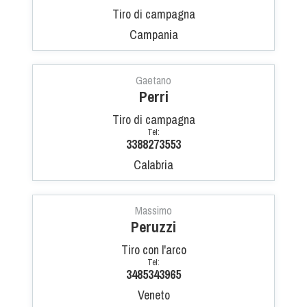
Tiro a Palla
Tiro di campagna
Campania
Tiro con l'arco da caccia
Gaetano
Field Target
Perri
Tiro di campagna
Paintball
Tel:
3388273553
Softair
Calabria
Cinofilia Sportiva
Massimo
Peruzzi
Agility
Tiro con l'arco
DiscDog
Tel:
Dog Balance
3485343965
Dog Trail
Veneto