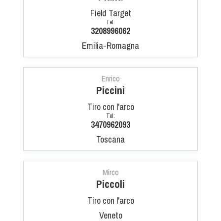
Cinofilia Venatoria
Field Target
Tel:
Sleddog
3208996062
Emilia-Romagna
Enrico
Piccini
Tiro con l'arco
Tel:
3470962093
Toscana
Mirco
Piccoli
Tiro con l'arco
Veneto