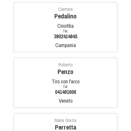
Albo Fornitori
Carmine
Referenti e gruppi di lavoro regionali
Pedalino
Scuole Federali
Cinofilia
Tecnici
Tel:
Direttori di Gara
3802414845
Formazione
Campania
Calendario Manifestazioni
Organi di Giustizia - Dispositivi
Roberto
Penzo
Modelli e moduli
Albo Atleti Cinofili
Tiro con l'arco
Tel:
Guida Locandine Ufficiali
041491606
Veneto
Tiro di Campagna
English e Training Sporting
Maria Grazia
Perretta