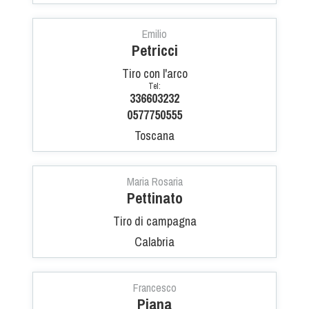
Dog Triathlon
Hoopers
Emilio
Petricci
Mantrailing
Nosework
Tiro con l'arco
Tel:
Obedience
336603232
Rally Obedience
0577750555
Retriever Sport
Toscana
Ricerca Tartufo
Sheepdog
Maria Rosaria
Sport acquatici
Pettinato
Treibball
Tiro di campagna
Ipo Delta
Calabria
Freestyle
Protezione civile Sportiva
Francesco
Piana