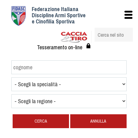
Federazione Italiana
Istituzionale
Discipline Armi Sportive
e Cinofilia Sportiva
Storia
Struttura
Albo Veterinari federali
Tesseramento on-line
Assemblee
Tesseramento e Affiliazioni
Statuto e Regolamenti
Circolari
Federazione Trasparente
Assicurazione
Convenzioni
Società
CERCA
ANNULLA
Tesserati