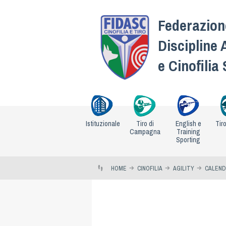
Federazione
Discipline 
e Cinofilia
Istituzionale
Tiro di
English e
Tir
Campagna
Training
Sporting
HOME
CINOFILIA
AGILITY
CALEND