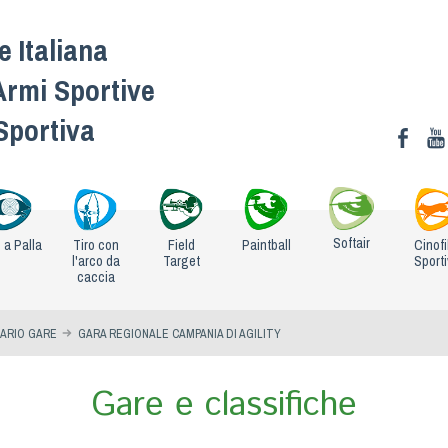
 Italiana
Armi Sportive
 Sportiva
Softair
o a Palla
Tiro con
Field
Paintball
Cinofi
l'arco da
Target
Sport
caccia
ARIO GARE
GARA REGIONALE CAMPANIA DI AGILITY
Gare e classifiche