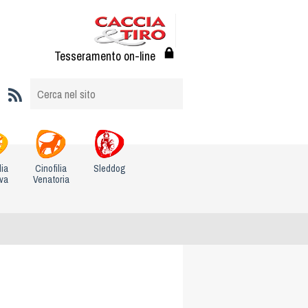
Tesseramento on-line
lia
Cinofilia
Sleddog
iva
Venatoria