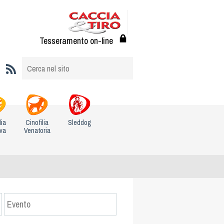
Tesseramento on-line
lia
Cinofilia
Sleddog
iva
Venatoria