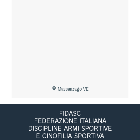
Tiro a Palla
Tiro con l'arco da caccia
Field Target
Paintball
Softair
Massanzago VE
Cinofilia Sportiva
Agility
FIDASC
DiscDog
FEDERAZIONE ITALIANA
Dog Balance
DISCIPLINE ARMI SPORTIVE
Dog Trail
E CINOFILIA SPORTIVA