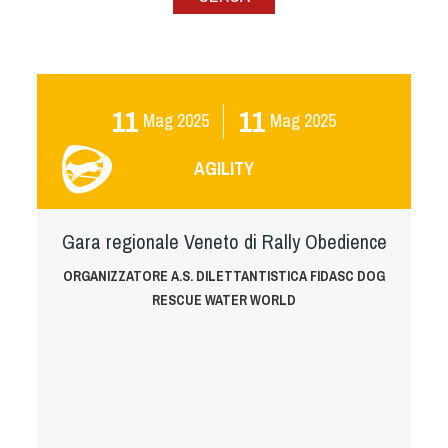
Albo Fornitori
Referenti e gruppi di lavoro regionali
Scuole Federali
Tecnici
11
11
Mag
2025
Mag
2025
Direttori di Gara
Formazione
AGILITY
Calendario Manifestazioni
Organi di Giustizia - Dispositivi
Gara regionale Veneto di Rally Obedience
Modelli e moduli
Albo Atleti Cinofili
ORGANIZZATORE A.S. DILETTANTISTICA FIDASC DOG
RESCUE WATER WORLD
Guida Locandine Ufficiali
Tiro di Campagna
English e Training Sporting