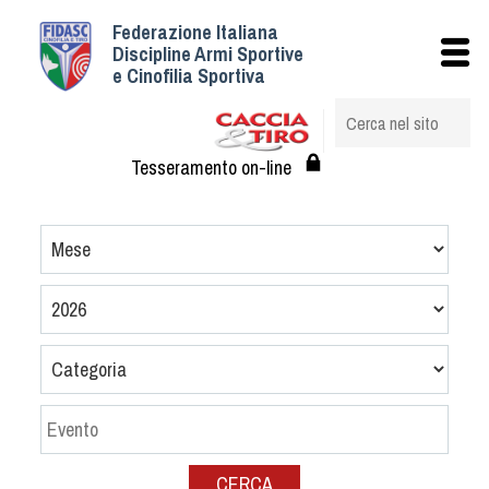
Federazione Italiana
Istituzionale
Discipline Armi Sportive
e Cinofilia Sportiva
Storia
Struttura
Albo Veterinari federali
Tesseramento on-line
Assemblee
Tesseramento e Affiliazioni
Statuto e Regolamenti
Circolari
Federazione Trasparente
Assicurazione
Convenzioni
Società
Tesserati
CERCA