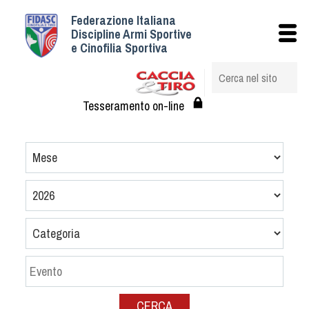
Federazione Italiana
Istituzionale
Discipline Armi Sportive
e Cinofilia Sportiva
Storia
Struttura
Albo Veterinari federali
Tesseramento on-line
Assemblee
Tesseramento e Affiliazioni
Statuto e Regolamenti
Circolari
Federazione Trasparente
Assicurazione
Convenzioni
Società
Tesserati
CERCA