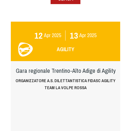
Albo Fornitori
Referenti e gruppi di lavoro regionali
Scuole Federali
Tecnici
12
13
Apr
2025
Apr
2025
Direttori di Gara
Formazione
AGILITY
Calendario Manifestazioni
Organi di Giustizia - Dispositivi
Gara regionale Trentino-Alto Adige di Agility
Modelli e moduli
Albo Atleti Cinofili
ORGANIZZATORE A.S. DILETTANTISTICA FIDASC AGILITY
TEAM LA VOLPE ROSSA
Guida Locandine Ufficiali
Tiro di Campagna
English e Training Sporting