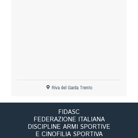
Tiro a Palla
Tiro con l'arco da caccia
Field Target
Paintball
Softair
Riva del Garda Trento
Cinofilia Sportiva
Agility
FIDASC
DiscDog
FEDERAZIONE ITALIANA
Dog Balance
DISCIPLINE ARMI SPORTIVE
Dog Trail
E CINOFILIA SPORTIVA