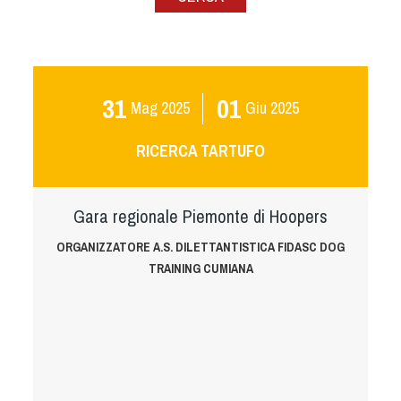
Albo Fornitori
Referenti e gruppi di lavoro regionali
Scuole Federali
Tecnici
31
01
Mag
2025
Giu
2025
Direttori di Gara
Formazione
RICERCA TARTUFO
Calendario Manifestazioni
Organi di Giustizia - Dispositivi
Gara regionale Piemonte di Hoopers
Modelli e moduli
Albo Atleti Cinofili
ORGANIZZATORE A.S. DILETTANTISTICA FIDASC DOG
TRAINING CUMIANA
Guida Locandine Ufficiali
Tiro di Campagna
English e Training Sporting