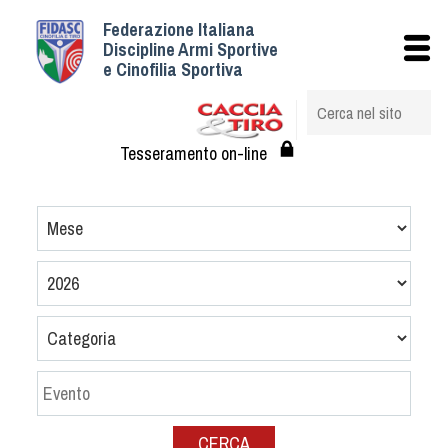
Federazione Italiana
Istituzionale
Discipline Armi Sportive
e Cinofilia Sportiva
Storia
Struttura
Albo Veterinari federali
Tesseramento on-line
Assemblee
Tesseramento e Affiliazioni
Statuto e Regolamenti
Circolari
Federazione Trasparente
Assicurazione
Convenzioni
Società
Tesserati
CERCA