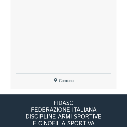
Tiro a Palla
Tiro con l'arco da caccia
Field Target
Paintball
Softair
Cumiana
Cinofilia Sportiva
Agility
FIDASC
DiscDog
FEDERAZIONE ITALIANA
Dog Balance
DISCIPLINE ARMI SPORTIVE
Dog Trail
E CINOFILIA SPORTIVA